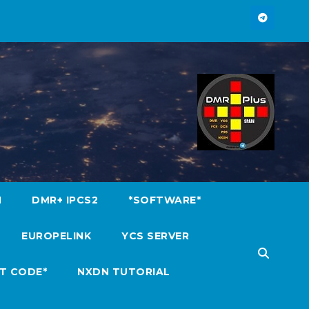
M
DMR+ IPCS2
*SOFTWARE*
EUROPELINK
YCS SERVER
T CODE*
NXDN TUTORIAL