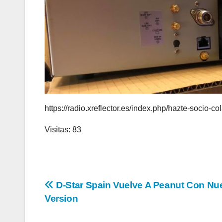
https://radio.xreflector.es/index.php/hazte-socio-co
Visitas: 83
Navegación
D-Star Spain Vuelve A Peanut Con Nu
Version
de