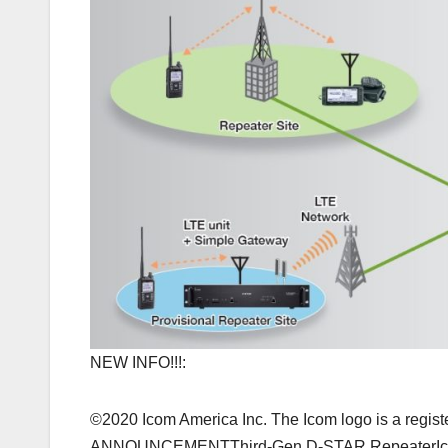
NEW INFO!!!:
©2020 Icom America Inc. The Icom logo is a reg
ANNOUNCEMENTThird-Gen D-STAR RepeaterIcom is i