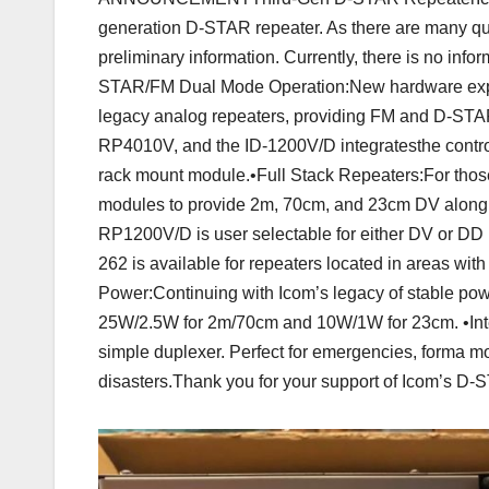
generation D-STAR repeater. As there are many qu
preliminary information. Currently, there is no info
STAR/FM Dual Mode Operation:New hardware expand
legacy analog repeaters, providing FM and D-STA
RP4010V, and the ID-1200V/D integratesthe control
rack mount module.•Full Stack Repeaters:For those 
modules to provide 2m, 70cm, and 23cm DV along
RP1200V/D is user selectable for either DV or D
262 is available for repeaters located in areas with
Power:Continuing with Icom’s legacy of stable powe
25W/2.5W for 2m/70cm and 10W/1W for 23cm. •Inte
simple duplexer. Perfect for emergencies, forma m
disasters.Thank you for your support of Icom’s D-