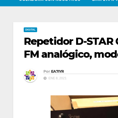
DIGITAL
Repetidor D-STAR 
FM analógico, mod
Por
EA7IYR
ENE 8, 2021