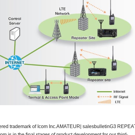
istered trademark of Icom Inc.AMATEUR| salesbulletinG3 REPE
n the final stages of product development for our third-