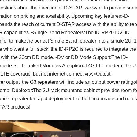
estions about the direction of D-STAR, we want to provide som
rmation on pricing and availability. Upcoming key features:•D-
s the reach of current D-STAR access with the ability to rep
R capabilities. •Single Band Repeaters:The ID-RP2010V, ID-
ler to makethe perfect Single Band repeater into a single 2U, 1
who want a full stack, the ID-RP2C is required to integrate the 
 with the 23cm DD mode. •DV or DD Mode Support:The ID-
D mode. •LTE Linked Modules:An optional 4G LTE modem, the U
 LTE coverage, but not internet connectivity. •Output
r output, the G3 repeaters will include an output power ratingo
rnal Duplexer:The 2U rack mountand cabinet provides room fo
obile repeater for rapid deployment for both manmade and natur
STAR products!