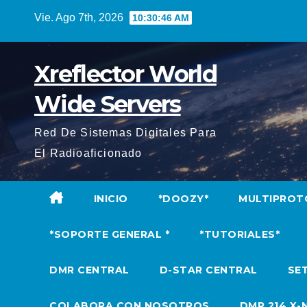
Saltar
Vie. Ago 7th, 2026
10:30:48 AM
al
contenido
Xreflector World
Wide Servers
Red De Sistemas Digitales Para
El Radioaficionado
INICIO
*DOOZY*
MULTIPROT
*SOPORTE GENERAL *
*TUTORIALES*
DMR CENTRAL
D-STAR CENTRAL
SET
COLABORA CON NOSOTROS
DMR 214 X-