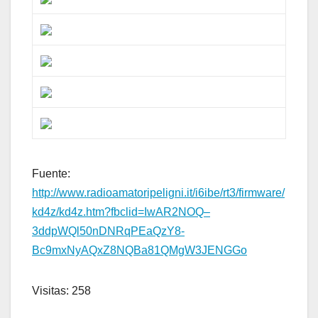
Fuente:
http://www.radioamatoripeligni.it/i6ibe/rt3/firmware/
kd4z/kd4z.htm?fbclid=IwAR2NOQ–
3ddpWQl50nDNRqPEaQzY8-
Bc9mxNyAQxZ8NQBa81QMgW3JENGGo
Visitas: 258