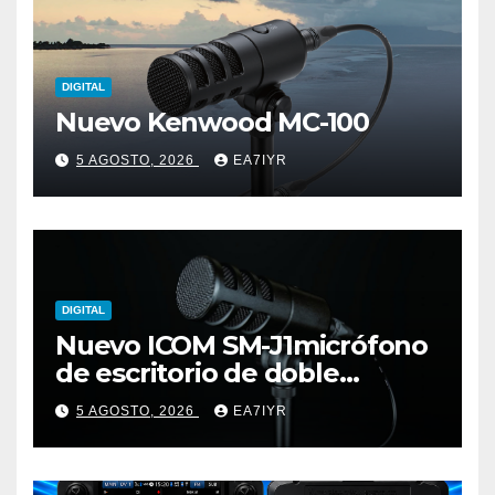
DIGITAL
Nuevo Kenwood MC-100
5 AGOSTO, 2026
EA7IYR
DIGITAL
Nuevo ICOM SM-J1micrófono
de escritorio de doble
elemento premium
5 AGOSTO, 2026
EA7IYR