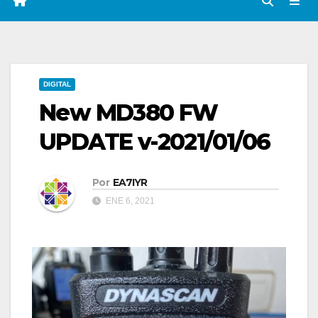
DIGITAL
New MD380 FW
UPDATE v-2021/01/06
Por
EA7IYR
ENE 6, 2021