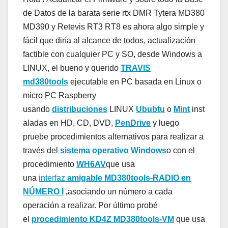
de Datos de la barata serie rtx DMR Tytera MD380
MD390 y Retevis RT3 RT8 es ahora algo simple y
fácil que diría al alcance de todos, actualización
factible con cualquier PC y SO, desde Windows a
LINUX, el bueno y querido
TRAVIS
md380tools
ejecutable en PC basada en Linux o
micro PC Raspberry
usando
distribuciones
LINUX
Ububtu
o
Mint
inst
aladas en HD, CD, DVD,
PenDrive
y luego
pruebe procedimientos alternativos para realizar a
través del
sistema operativo Windows
o con el
procedimiento
WH6AV
que usa
una
interfaz
amigable MD380tools-RADIO en
NÚMERO I
,
asociando un número a cada
operación a realizar. Por último probé
el
procedimiento KD4Z MD380tools-VM
que usa