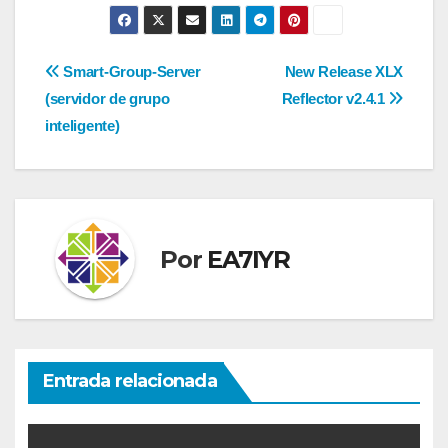
Navegación
Smart-Group-Server
New Release XLX
(servidor de grupo
Reflector v2.4.1
de
inteligente)
entradas
Por
EA7IYR
Entrada relacionada