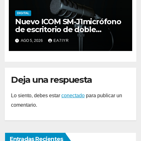
DIGITAL
Nuevo ICOM SM-J1micrófono
de escritorio de doble
elemento premium
AGO 5, 2026
EA7IYR
Deja una respuesta
Lo siento, debes estar
conectado
para publicar un
comentario.
Entradas Recientes