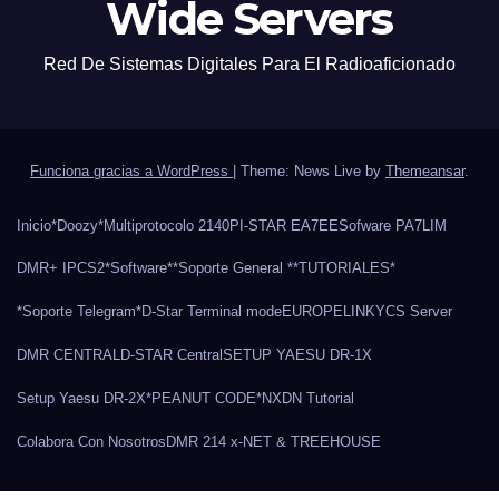
Wide Servers
Red De Sistemas Digitales Para El Radioaficionado
Funciona gracias a WordPress
|
Theme: News Live by
Themeansar
.
Inicio
*Doozy*
Multiprotocolo 2140
PI-STAR EA7EE
Sofware PA7LIM
DMR+ IPCS2
*Software*
*Soporte General *
*TUTORIALES*
*Soporte Telegram*
D-Star Terminal mode
EUROPELINK
YCS Server
DMR CENTRAL
D-STAR Central
SETUP YAESU DR-1X
Setup Yaesu DR-2X
*PEANUT CODE*
NXDN Tutorial
Colabora Con Nosotros
DMR 214 x-NET & TREEHOUSE