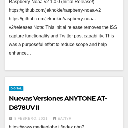
Raspberry-Noaa-v2 1.0.0 (Initial Release!)
https://github.com/jekhokie/raspberry-noaa-v2
https://github.com/jekhokie/raspberry-noaa-
v2/releases Note: This initial release removes the ISS
capture functionality and Twitter post capability. This
was a purposeful effort to reduce scope and help
enhance…
DIGITAL
Nuevas Versiones ANYTONE AT-
D878UV II
8 FEBRERO, 2021
EA7IYR
https://www.mediaglobe.it/index.php?