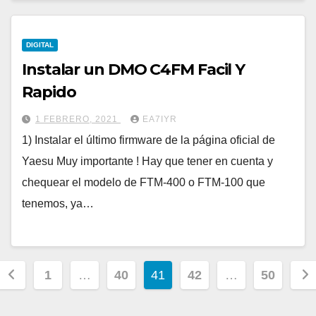
DIGITAL
Instalar un DMO C4FM Facil Y
Rapido
1 FEBRERO, 2021
EA7IYR
1) Instalar el último firmware de la página oficial de
Yaesu Muy importante ! Hay que tener en cuenta y
chequear el modelo de FTM-400 o FTM-100 que
tenemos, ya…
Paginación
1
…
40
41
42
…
50
de