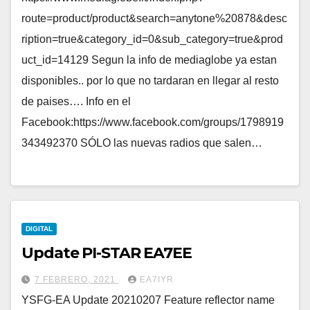
route=product/product&search=anytone%20878&desc
ription=true&category_id=0&sub_category=true&prod
uct_id=14129 Segun la info de mediaglobe ya estan
disponibles.. por lo que no tardaran en llegar al resto
de paises…. Info en el
Facebook:https://www.facebook.com/groups/1798919
343492370 SÓLO las nuevas radios que salen…
DIGITAL
Update PI-STAR EA7EE
7 FEBRERO, 2021
EA7IYR
YSFG-EA Update 20210207 Feature reflector name