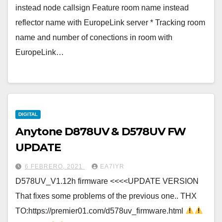
instead node callsign Feature room name instead
reflector name with EuropeLink server * Tracking room
name and number of conections in room with
EuropeLink…
DIGITAL
Anytone D878UV & D578UV FW
UPDATE
6 FEBRERO, 2021
EA7IYR
D578UV_V1.12h firmware <<<<UPDATE VERSION
That fixes some problems of the previous one.. THX
TO:https://premier01.com/d578uv_firmware.html