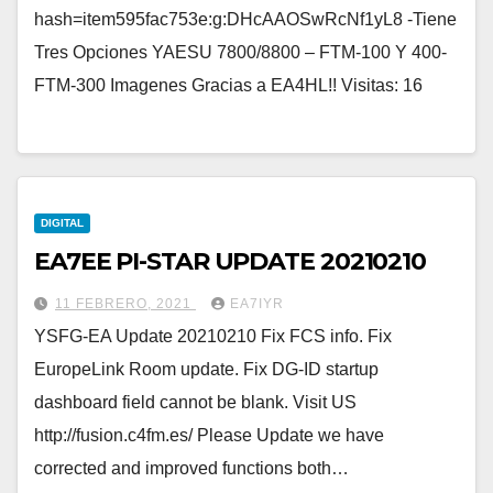
hash=item595fac753e:g:DHcAAOSwRcNf1yL8 -Tiene
Tres Opciones YAESU 7800/8800 – FTM-100 Y 400-
FTM-300 Imagenes Gracias a EA4HL!! Visitas: 16
DIGITAL
EA7EE PI-STAR UPDATE 20210210
11 FEBRERO, 2021
EA7IYR
YSFG-EA Update 20210210 Fix FCS info. Fix
EuropeLink Room update. Fix DG-ID startup
dashboard field cannot be blank. Visit US
http://fusion.c4fm.es/ Please Update we have
corrected and improved functions both…