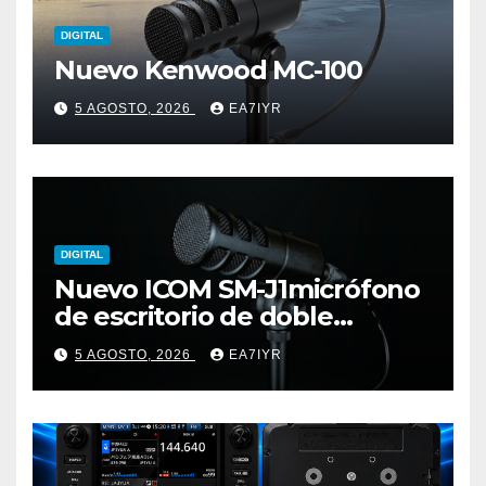
DIGITAL
Nuevo Kenwood MC-100
5 AGOSTO, 2026
EA7IYR
DIGITAL
Nuevo ICOM SM-J1micrófono
de escritorio de doble
elemento premium
5 AGOSTO, 2026
EA7IYR