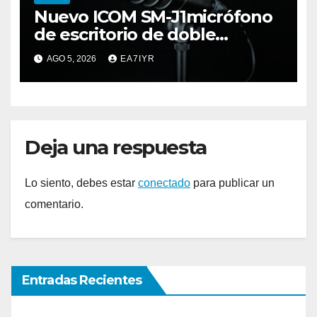
Nuevo ICOM SM-J1micrófono
de escritorio de doble
elemento premium
AGO 5, 2026
EA7IYR
Deja una respuesta
Lo siento, debes estar
conectado
para publicar un
comentario.
Entradas Recientes