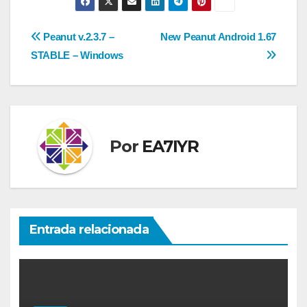
Navegación
Peanut v.2.3.7 –
New Peanut Android 1.67
STABLE – Windows
de
entradas
Por
EA7IYR
Entrada relacionada