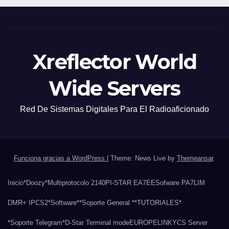
Xreflector World
Wide Servers
Red De Sistemas Digitales Para El Radioaficionado
Funciona gracias a WordPress
|
Theme: News Live by
Themeansar
.
Inicio
*Doozy*
Multiprotocolo 2140
PI-STAR EA7EE
Sofware PA7LIM
DMR+ IPCS2
*Software*
*Soporte General *
*TUTORIALES*
*Soporte Telegram*
D-Star Terminal mode
EUROPELINK
YCS Server