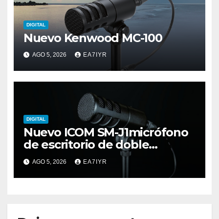
DIGITAL
Nuevo Kenwood MC-100
AGO 5, 2026
EA7IYR
DIGITAL
Nuevo ICOM SM-J1micrófono
de escritorio de doble
elemento premium
AGO 5, 2026
EA7IYR