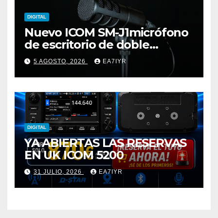
DIGITAL
Nuevo ICOM SM-J1micrófono
de escritorio de doble
elemento premium
5 AGOSTO, 2026
EA7IYR
DIGITAL
YA ABIERTAS LAS RESERVAS
EN UK ICOM 5200
31 JULIO, 2026
EA7IYR