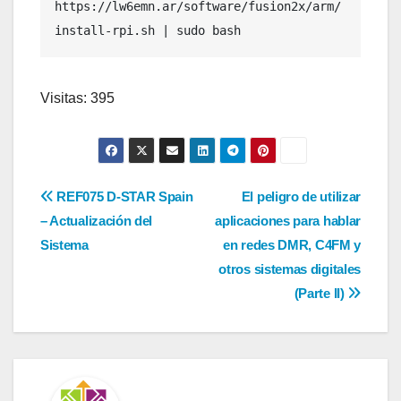
https://lw6emn.ar/software/fusion2x/arm/
install-rpi.sh | sudo bash
Visitas: 395
Navegación
REF075 D-STAR Spain
El peligro de utilizar
– Actualización del
aplicaciones para hablar
de
Sistema
en redes DMR, C4FM y
entradas
otros sistemas digitales
(Parte II)