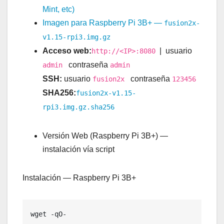
Mint, etc)
Imagen para Raspberry Pi 3B+ —
fusion2x-
v1.15-rpi3.img.gz
Acceso web:
| usuario
http://<IP>:8080
contraseña
admin
admin
SSH:
usuario
contraseña
fusion2x
123456
SHA256:
fusion2x-v1.15-
rpi3.img.gz.sha256
Versión Web (Raspberry Pi 3B+) —
instalación vía script
Instalación — Raspberry Pi 3B+
wget -qO- 