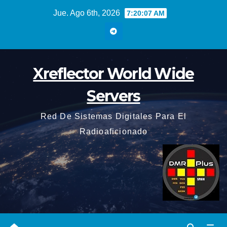
Saltar
Jue. Ago 6th, 2026
7:20:09 AM
al
contenido
Xreflector World Wide
Servers
Red De Sistemas Digitales Para El
Radioaficionado