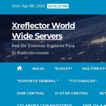
Saltar
Dom. Ago 9th, 2026
12:41:28 PM
al
contenido
Xreflector World
Wide Servers
Red De Sistemas Digitales Para
El Radioaficionado
INICIO
*DOOZY*
MULTIPROT
*SOPORTE GENERAL *
*TUTORIALES*
DMR CENTRAL
D-STAR CENTRAL
SET
COLABORA CON NOSOTROS
DMR 214 X-