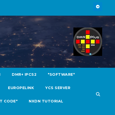
M
DMR+ IPCS2
*SOFTWARE*
EUROPELINK
YCS SERVER
T CODE*
NXDN TUTORIAL