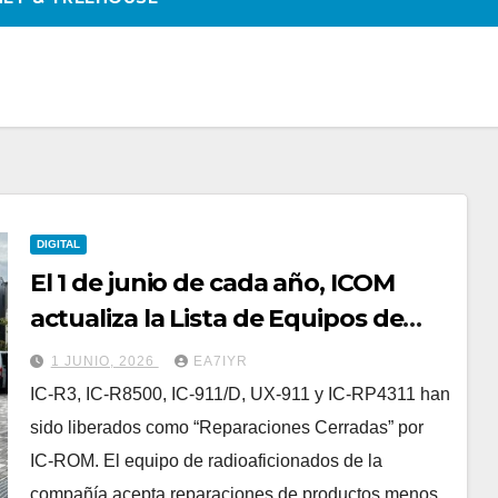
DIGITAL
El 1 de junio de cada año, ICOM
actualiza la Lista de Equipos de
Producción Discontinuada
1 JUNIO, 2026
EA7IYR
IC-R3, IC-R8500, IC-911/D, UX-911 y IC-RP4311 han
sido liberados como “Reparaciones Cerradas” por
IC-ROM. El equipo de radioaficionados de la
compañía acepta reparaciones de productos menos