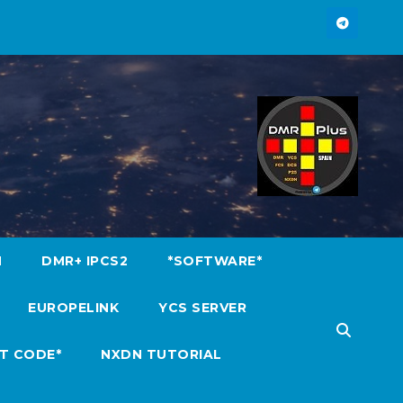
M
DMR+ IPCS2
*SOFTWARE*
EUROPELINK
YCS SERVER
T CODE*
NXDN TUTORIAL