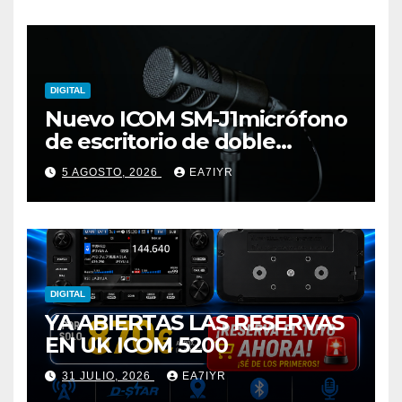
DIGITAL
Nuevo ICOM SM-J1micrófono
de escritorio de doble
elemento premium
5 AGOSTO, 2026
EA7IYR
DIGITAL
YA ABIERTAS LAS RESERVAS
EN UK ICOM 5200
31 JULIO, 2026
EA7IYR