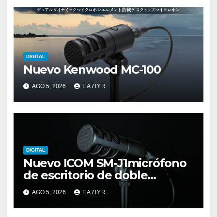
DIGITAL
Nuevo Kenwood MC-100
AGO 5, 2026
EA7IYR
DIGITAL
Nuevo ICOM SM-J1micrófono
de escritorio de doble
elemento premium
AGO 5, 2026
EA7IYR