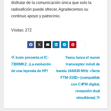
disfrutar de la comunicación única que solo la
radioafición puede ofrecer. Agradecemos su
continuo apoyo y patrocinio.
Visitas: 272
Navegación
Icom presenta el IC-
Yaesu lanza el nuevo
7300MK2: ¡La evolución
transceptor móvil de
de
de una leyenda de HF!
banda 144/430 MHz «Serie
entradas
FTM-310D» (compatible
con C4FM digital,
recepción dual
simultánea)