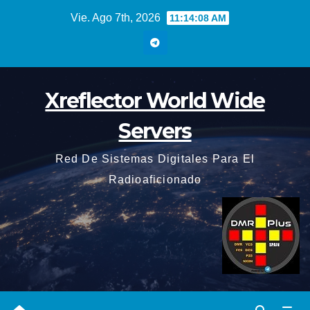
Saltar
Vie. Ago 7th, 2026
11:14:09 AM
al
contenido
Xreflector World Wide
Servers
Red De Sistemas Digitales Para El
Radioaficionado