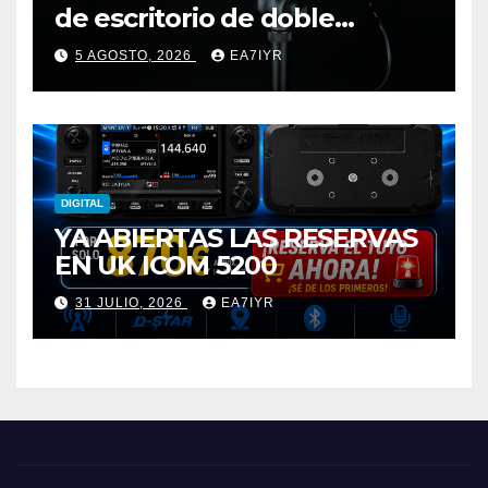
de escritorio de doble
elemento premium
5 AGOSTO, 2026
EA7IYR
DIGITAL
YA ABIERTAS LAS RESERVAS
EN UK ICOM 5200
31 JULIO, 2026
EA7IYR