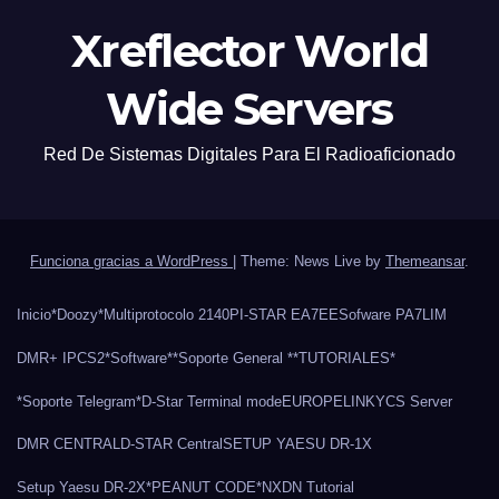
Xreflector World
Wide Servers
Red De Sistemas Digitales Para El Radioaficionado
Funciona gracias a WordPress
|
Theme: News Live by
Themeansar
.
Inicio
*Doozy*
Multiprotocolo 2140
PI-STAR EA7EE
Sofware PA7LIM
DMR+ IPCS2
*Software*
*Soporte General *
*TUTORIALES*
*Soporte Telegram*
D-Star Terminal mode
EUROPELINK
YCS Server
DMR CENTRAL
D-STAR Central
SETUP YAESU DR-1X
Setup Yaesu DR-2X
*PEANUT CODE*
NXDN Tutorial