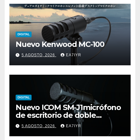
DIGITAL
Nuevo Kenwood MC-100
5 AGOSTO, 2026
EA7IYR
DIGITAL
Nuevo ICOM SM-J1micrófono
de escritorio de doble
elemento premium
5 AGOSTO, 2026
EA7IYR