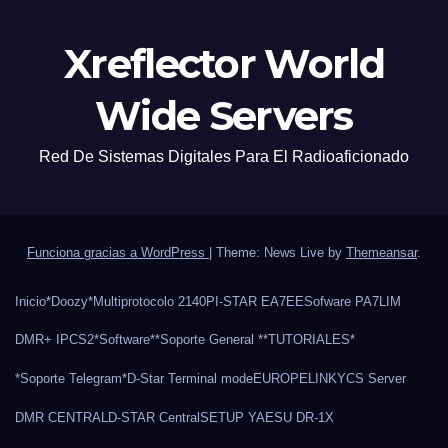
Xreflector World
Wide Servers
Red De Sistemas Digitales Para El Radioaficionado
Funciona gracias a WordPress
|
Theme: News Live by
Themeansar
.
Inicio
*Doozy*
Multiprotocolo 2140
PI-STAR EA7EE
Sofware PA7LIM
DMR+ IPCS2
*Software*
*Soporte General *
*TUTORIALES*
*Soporte Telegram*
D-Star Terminal mode
EUROPELINK
YCS Server
DMR CENTRAL
D-STAR Central
SETUP YAESU DR-1X