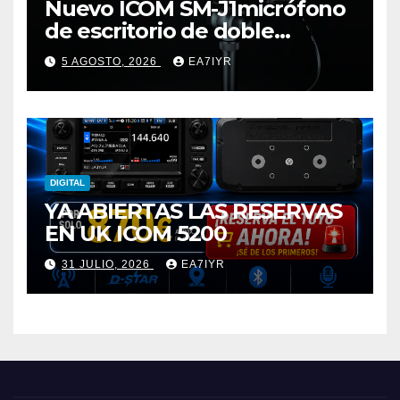
Nuevo ICOM SM-J1micrófono
de escritorio de doble
elemento premium
5 AGOSTO, 2026
EA7IYR
DIGITAL
YA ABIERTAS LAS RESERVAS
EN UK ICOM 5200
31 JULIO, 2026
EA7IYR