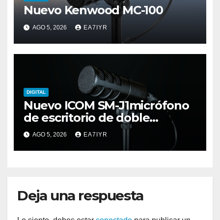
Nuevo Kenwood MC-100
AGO 5, 2026
EA7IYR
DIGITAL
Nuevo ICOM SM-J1micrófono
de escritorio de doble
elemento premium
AGO 5, 2026
EA7IYR
Deja una respuesta