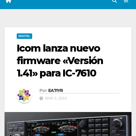
DIGITAL
Icom lanza nuevo
firmware «Versión
1.41» para IC-7610
Por
EA7IYR
MAR 3, 2024