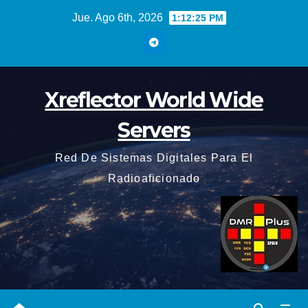
Saltar
Jue. Ago 6th, 2026
1:12:26 PM
al
contenido
Xreflector World Wide
Servers
Red De Sistemas Digitales Para El
Radioaficionado