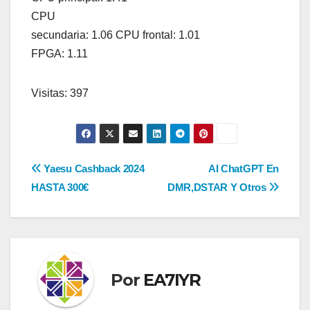
CPU
secundaria: 1.06 CPU frontal: 1.01
FPGA: 1.11
Visitas: 397
Navegación
Yaesu Cashback 2024
AI ChatGPT En
HASTA 300€
DMR,DSTAR Y Otros
de
entradas
Por
EA7IYR