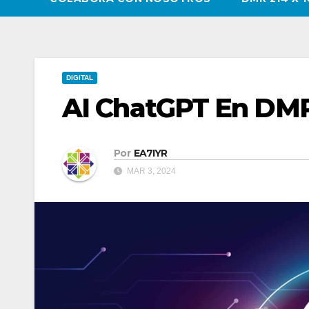
DIGITAL
AI ChatGPT En DM
Por
EA7IYR
MAR 3, 2024