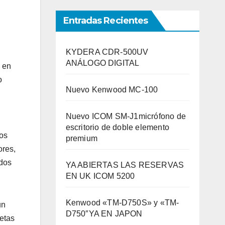
Entradas Recientes
KYDERA CDR-500UV
ANÁLOGO DIGITAL
 en
o
Nuevo Kenwood MC-100
Nuevo ICOM SM-J1micrófono de
escritorio de doble elemento
los
premium
ores,
odos
YA ABIERTAS LAS RESERVAS
EN UK ICOM 5200
Kenwood «TM-D750S» y «TM-
un
D750″YA EN JAPON
etas