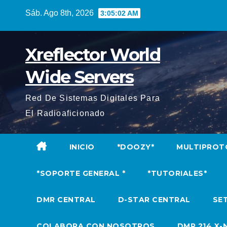
Saltar
Sáb. Ago 8th, 2026
3:05:03 AM
al
contenido
Xreflector World
Wide Servers
Red De Sistemas Digitales Para
El Radioaficionado
INICIO
*DOOZY*
MULTIPROT
*SOPORTE GENERAL *
*TUTORIALES*
DMR CENTRAL
D-STAR CENTRAL
SET
COLABORA CON NOSOTROS
DMR 214 X-