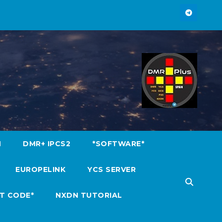
M
DMR+ IPCS2
*SOFTWARE*
EUROPELINK
YCS SERVER
T CODE*
NXDN TUTORIAL