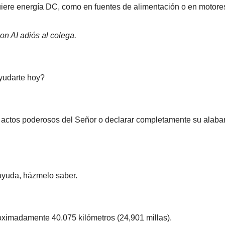
uiere energía DC, como en fuentes de alimentación o en motor
n AI adiós al colega.
udarte hoy?
.
 actos poderosos del Señor o declarar completamente su alab
ayuda, házmelo saber.
roximadamente 40.075 kilómetros (24,901 millas).