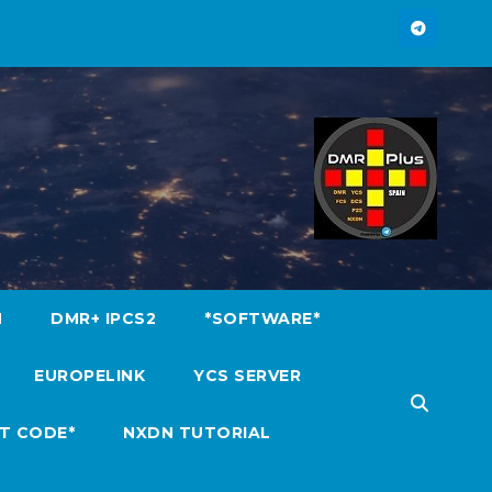
M
DMR+ IPCS2
*SOFTWARE*
EUROPELINK
YCS SERVER
T CODE*
NXDN TUTORIAL