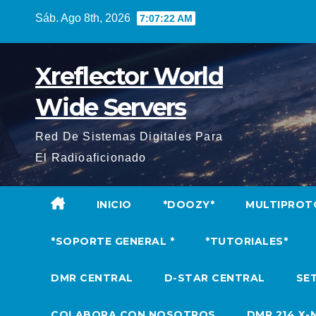
Saltar
Sáb. Ago 8th, 2026
7:07:23 AM
al
contenido
Xreflector World
Wide Servers
Red De Sistemas Digitales Para
El Radioaficionado
INICIO
*DOOZY*
MULTIPROT
*SOPORTE GENERAL *
*TUTORIALES*
DMR CENTRAL
D-STAR CENTRAL
SET
COLABORA CON NOSOTROS
DMR 214 X-