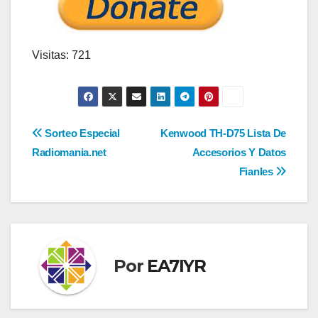
Visitas: 721
Navegación
Sorteo Especial
Kenwood TH-D75 Lista De
Radiomania.net
Accesorios Y Datos
de
Fianles
entradas
Por
EA7IYR