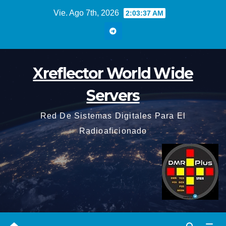
Saltar
Vie. Ago 7th, 2026
2:03:38 AM
al
contenido
Xreflector World Wide
Servers
Red De Sistemas Digitales Para El
Radioaficionado