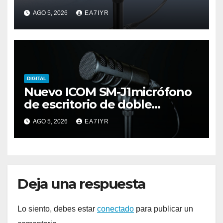
AGO 5, 2026
EA7IYR
DIGITAL
Nuevo ICOM SM-J1micrófono
de escritorio de doble
elemento premium
AGO 5, 2026
EA7IYR
Deja una respuesta
Lo siento, debes estar
conectado
para publicar un