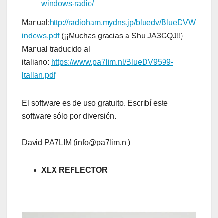
windows-radio/
Manual:
http://radioham.mydns.jp/bluedv/BlueDVW
indows.pdf
(¡¡Muchas gracias a Shu JA3GQJ!!)
Manual traducido al
italiano:
https://www.pa7lim.nl/BlueDV9599-
italian.pdf
El software es de uso gratuito. Escribí este
software sólo por diversión.
David PA7LIM (info@pa7lim.nl)
XLX REFLECTOR