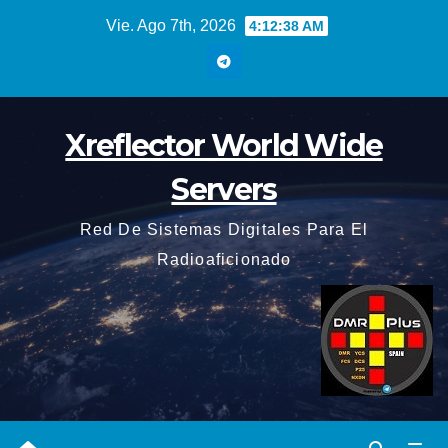
Saltar
Vie. Ago 7th, 2026
4:12:39 AM
al
contenido
Xreflector World Wide
Servers
Red De Sistemas Digitales Para El
Radioaficionado