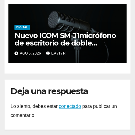
DIGITAL
Nuevo ICOM SM-J1micrófono
de escritorio de doble
elemento premium
AGO 5, 2026
EA7IYR
Deja una respuesta
Lo siento, debes estar
conectado
para publicar un
comentario.