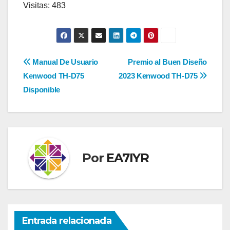
Visitas: 483
Navegación
Manual De Usuario
Premio al Buen Diseño
Kenwood TH-D75
2023 Kenwood TH-D75
de
Disponible
entradas
Por
EA7IYR
Entrada relacionada