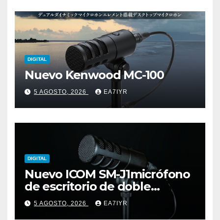
DIGITAL
Nuevo Kenwood MC-100
5 AGOSTO, 2026
EA7IYR
DIGITAL
Nuevo ICOM SM-J1micrófono
de escritorio de doble
elemento premium
5 AGOSTO, 2026
EA7IYR