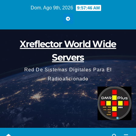
Saltar
Dom. Ago 9th, 2026
9:57:46 AM
al
contenido
Xreflector World Wide
Servers
Red De Sistemas Digitales Para El
Radioaficionado