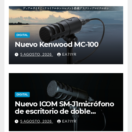
DIGITAL
Nuevo Kenwood MC-100
5 AGOSTO, 2026
EA7IYR
DIGITAL
Nuevo ICOM SM-J1micrófono
de escritorio de doble
elemento premium
5 AGOSTO, 2026
EA7IYR