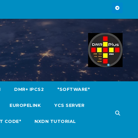
M
DMR+ IPCS2
*SOFTWARE*
EUROPELINK
YCS SERVER
T CODE*
NXDN TUTORIAL