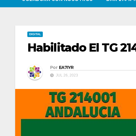
DIGITAL
Habilitado El TG 2
Por
EA7IYR
JUL 26, 2023