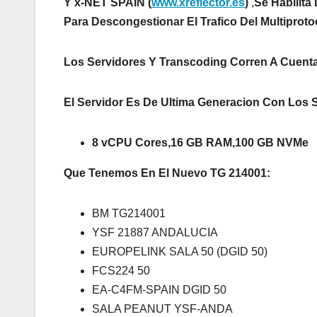
Y x-NET SPAIN
(
www.xreflector.es
)
,
Se Habilita
Para Descongestionar
El Trafico Del Multipro
Los Servidores Y Transcoding Corren A Cuent
El Servidor Es De Ultima Generacion Con Los 
8 vCPU Cores,16 GB RAM,100 GB NVMe
Que Tenemos En El Nuevo TG 214001:
BM TG214001
YSF 21887 ANDALUCIA
EUROPELINK SALA 50 (DGID 50)
FCS224 50
EA-C4FM-SPAIN DGID 50
SALA PEANUT YSF-ANDA