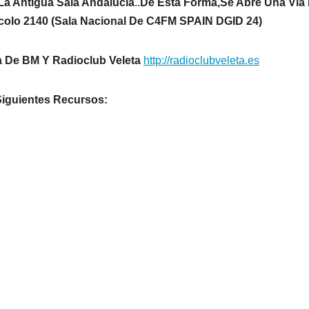
 La Antigua Sala Andalucia
..
De Esta Forma,Se Abre Una Via
tocolo 2140 (Sala Nacional De C4FM SPAIN DGID 24)
a De BM Y Radioclub Veleta
http://radioclubveleta.es
Siguientes Recursos: