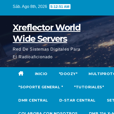
Saltar
Sáb. Ago 8th, 2026
5:12:52 AM
al
contenido
Xreflector World
Wide Servers
Red De Sistemas Digitales Para
El Radioaficionado
INICIO
*DOOZY*
MULTIPROT
*SOPORTE GENERAL *
*TUTORIALES*
DMR CENTRAL
D-STAR CENTRAL
SET
COLABORA CON NOSOTROS
DMR 214 X-