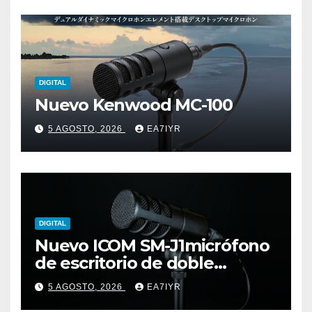
DIGITAL
Nuevo Kenwood MC-100
5 AGOSTO, 2026
EA7IYR
DIGITAL
Nuevo ICOM SM-J1micrófono
de escritorio de doble
elemento premium
5 AGOSTO, 2026
EA7IYR