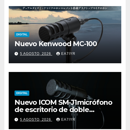
DIGITAL
Nuevo Kenwood MC-100
5 AGOSTO, 2026
EA7IYR
DIGITAL
Nuevo ICOM SM-J1micrófono
de escritorio de doble
elemento premium
5 AGOSTO, 2026
EA7IYR