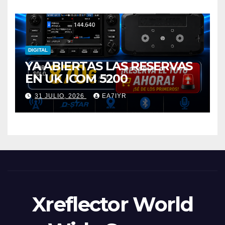
DIGITAL
YA ABIERTAS LAS RESERVAS
EN UK ICOM 5200
31 JULIO, 2026
EA7IYR
Xreflector World