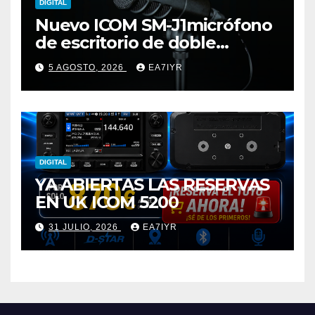
DIGITAL
Nuevo ICOM SM-J1micrófono
de escritorio de doble
elemento premium
5 AGOSTO, 2026
EA7IYR
DIGITAL
YA ABIERTAS LAS RESERVAS
EN UK ICOM 5200
31 JULIO, 2026
EA7IYR