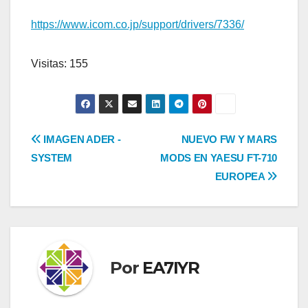
https://www.icom.co.jp/support/drivers/7336/
Visitas: 155
Navegación
IMAGEN ADER -
NUEVO FW Y MARS
SYSTEM
MODS EN YAESU FT-710
de
EUROPEA
entradas
Por
EA7IYR