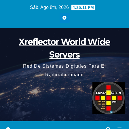
Saltar
Sáb. Ago 8th, 2026
4:25:12 PM
al
contenido
Xreflector World Wide
Servers
Red De Sistemas Digitales Para El
Radioaficionado