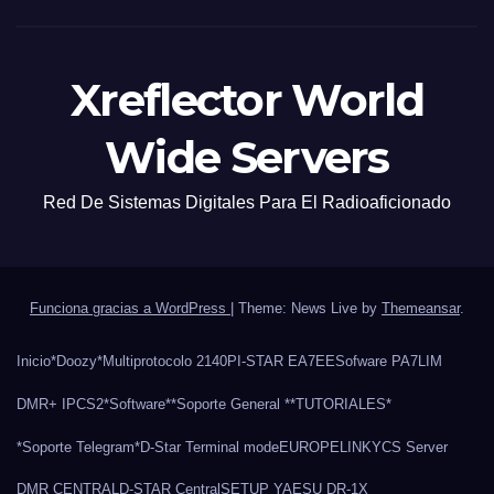
Xreflector World
Wide Servers
Red De Sistemas Digitales Para El Radioaficionado
Funciona gracias a WordPress
|
Theme: News Live by
Themeansar
.
Inicio
*Doozy*
Multiprotocolo 2140
PI-STAR EA7EE
Sofware PA7LIM
DMR+ IPCS2
*Software*
*Soporte General *
*TUTORIALES*
*Soporte Telegram*
D-Star Terminal mode
EUROPELINK
YCS Server
DMR CENTRAL
D-STAR Central
SETUP YAESU DR-1X