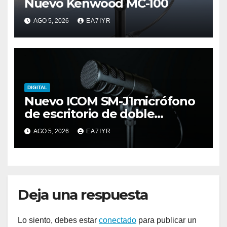
Nuevo Kenwood MC-100
AGO 5, 2026
EA7IYR
DIGITAL
Nuevo ICOM SM-J1micrófono
de escritorio de doble
elemento premium
AGO 5, 2026
EA7IYR
Deja una respuesta
Lo siento, debes estar
conectado
para publicar un