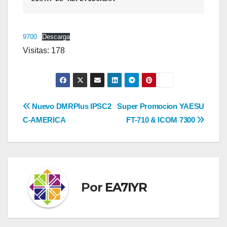
9700
Descarga
Visitas: 178
Navegación
Nuevo DMRPlus IPSC2
Super Promocion YAESU
C-AMERICA
FT-710 & ICOM 7300
de
entradas
Por
EA7IYR