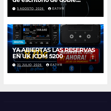
elemento premium
5 AGOSTO, 2026
EA7IYR
DIGITAL
YA ABIERTAS LAS RESERVAS
EN UK ICOM 5200
31 JULIO, 2026
EA7IYR