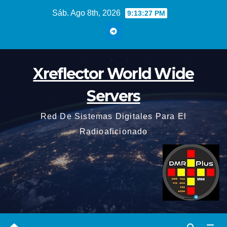
Saltar
Sáb. Ago 8th, 2026
9:13:28 PM
al
contenido
Xreflector World Wide
Servers
Red De Sistemas Digitales Para El
Radioaficionado