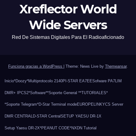
Xreflector World
Wide Servers
Red De Sistemas Digitales Para El Radioaficionado
Funciona gracias a WordPress
|
Theme: News Live by
Themeansar
.
Inicio
*Doozy*
Multiprotocolo 2140
PI-STAR EA7EE
Sofware PA7LIM
DMR+ IPCS2
*Software*
*Soporte General *
*TUTORIALES*
*Soporte Telegram*
D-Star Terminal mode
EUROPELINK
YCS Server
DMR CENTRAL
D-STAR Central
SETUP YAESU DR-1X
Setup Yaesu DR-2X
*PEANUT CODE*
NXDN Tutorial