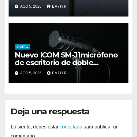
AGO 5, 2026
EA7IYR
DIGITAL
Nuevo ICOM SM-J1micrófono
de escritorio de doble
elemento premium
AGO 5, 2026
EA7IYR
Deja una respuesta
Lo siento, debes estar
conectado
para publicar un
comentario.