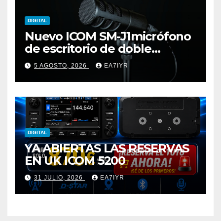
DIGITAL
Nuevo ICOM SM-J1micrófono
de escritorio de doble
elemento premium
5 AGOSTO, 2026
EA7IYR
DIGITAL
YA ABIERTAS LAS RESERVAS
EN UK ICOM 5200
31 JULIO, 2026
EA7IYR