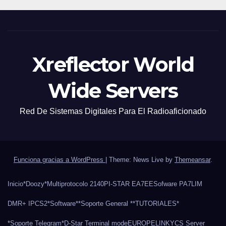
Xreflector World
Wide Servers
Red De Sistemas Digitales Para El Radioaficionado
Funciona gracias a WordPress
|
Theme: News Live by
Themeansar
.
Inicio
*Doozy*
Multiprotocolo 2140
PI-STAR EA7EE
Sofware PA7LIM
DMR+ IPCS2
*Software*
*Soporte General *
*TUTORIALES*
*Soporte Telegram*
D-Star Terminal mode
EUROPELINK
YCS Server