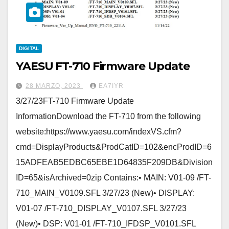
DIGITAL
YAESU FT-710 Firmware Update
28 MARZO, 2023
EA7IYR
3/27/23FT-710 Firmware Update
InformationDownload the FT-710 from the following
website:https://www.yaesu.com/indexVS.cfm?
cmd=DisplayProducts&ProdCatID=102&encProdID=6
15ADFEAB5EDBC65EBE1D64835F209DB&Division
ID=65&isArchived=0zip Contains:• MAIN: V01-09 /FT-
710_MAIN_V0109.SFL 3/27/23 (New)• DISPLAY:
V01-07 /FT-710_DISPLAY_V0107.SFL 3/27/23
(New)• DSP: V01-01 /FT-710_IFDSP_V0101.SFL