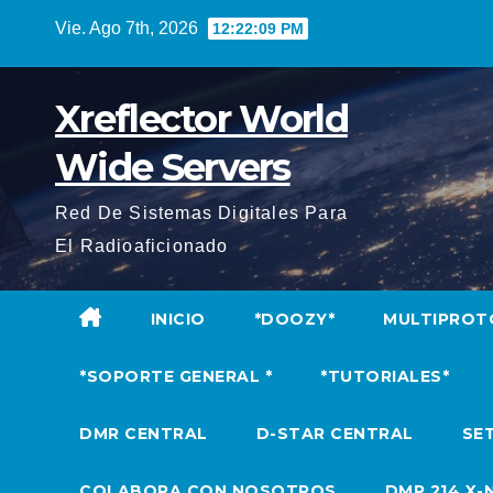
Saltar
Vie. Ago 7th, 2026
12:22:10 PM
al
contenido
Xreflector World
Wide Servers
Red De Sistemas Digitales Para
El Radioaficionado
INICIO
*DOOZY*
MULTIPROT
*SOPORTE GENERAL *
*TUTORIALES*
DMR CENTRAL
D-STAR CENTRAL
SET
COLABORA CON NOSOTROS
DMR 214 X-