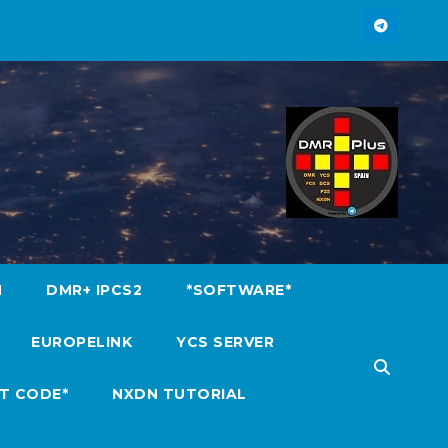
M
DMR+ IPCS2
*SOFTWARE*
EUROPELINK
YCS SERVER
T CODE*
NXDN TUTORIAL