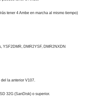
rás tener 4 Ambe en marcha al mismo tiempo)
ients, YSF2DMR, DMR2YSF, DMR2NXDN
del la anterior V107.
o SD 32G (SanDisk) o superior.