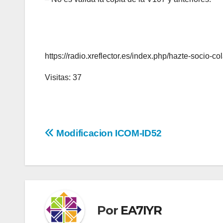
https://radio.xreflector.es/index.php/hazte-socio-co
Visitas: 37
Navegación
Modificacion ICOM-ID52
de
entradas
Por
EA7IYR