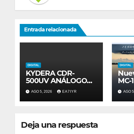
Entrada relacionada
DIGITAL
DIGITAL
KYDERA CDR-
Nue
500UV ANÁLOGO
MC-
DIGITAL
AGO 5, 2026
EA7IYR
AGO 5
Deja una respuesta