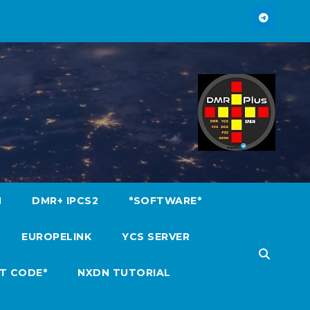
M
DMR+ IPCS2
*SOFTWARE*
EUROPELINK
YCS SERVER
T CODE*
NXDN TUTORIAL