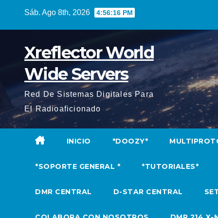
Saltar
Sáb. Ago 8th, 2026
4:56:18 PM
al
contenido
Xreflector World
Wide Servers
Red De Sistemas Digitales Para
El Radioaficionado
INICIO
*DOOZY*
MULTIPROT
*SOPORTE GENERAL *
*TUTORIALES*
DMR CENTRAL
D-STAR CENTRAL
SET
COLABORA CON NOSOTROS
DMR 214 X-