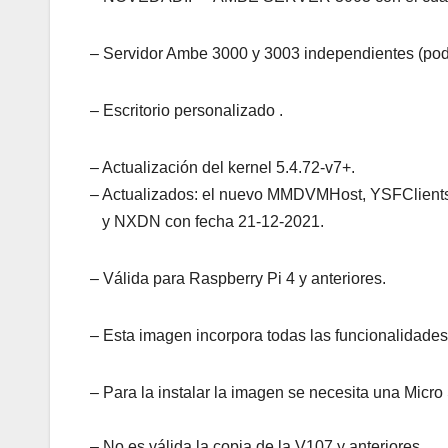
– Servidor Ambe 3000 y 3003 independientes (pod
– Escritorio personalizado .
– Actualización del kernel 5.4.72-v7+.
– Actualizados: el nuevo MMDVMHost, YSFCl
y NXDN con fecha 21-12-2021.
– Válida para Raspberry Pi 4 y anteriores.
– Esta imagen incorpora todas las funcionalidades 
– Para la instalar la imagen se necesita una Micr
– No es válida la copia de la V107 y anteriores.