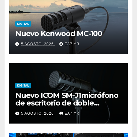
DIGITAL
Nuevo Kenwood MC-100
5 AGOSTO, 2026
EA7IYR
DIGITAL
Nuevo ICOM SM-J1micrófono
de escritorio de doble
elemento premium
5 AGOSTO, 2026
EA7IYR