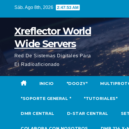
Saltar
Sáb. Ago 8th, 2026
2:47:54 AM
al
contenido
Xreflector World
Wide Servers
Red De Sistemas Digitales Para
El Radioaficionado
INICIO
*DOOZY*
MULTIPROT
*SOPORTE GENERAL *
*TUTORIALES*
DMR CENTRAL
D-STAR CENTRAL
SET
COLABORA CON NOSOTROS
DMR 214 X-