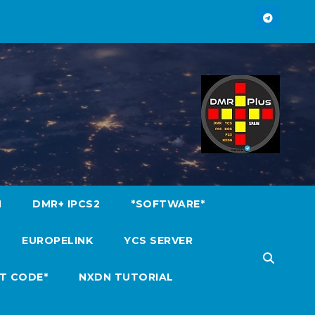
M
DMR+ IPCS2
*SOFTWARE*
EUROPELINK
YCS SERVER
T CODE*
NXDN TUTORIAL