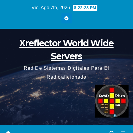
Saltar
Vie. Ago 7th, 2026
8:22:23 PM
al
contenido
Xreflector World Wide
Servers
Red De Sistemas Digitales Para El
Radioaficionado