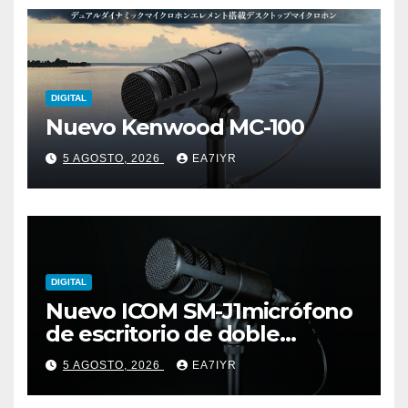
DIGITAL
Nuevo Kenwood MC-100
5 AGOSTO, 2026
EA7IYR
DIGITAL
Nuevo ICOM SM-J1micrófono
de escritorio de doble
elemento premium
5 AGOSTO, 2026
EA7IYR