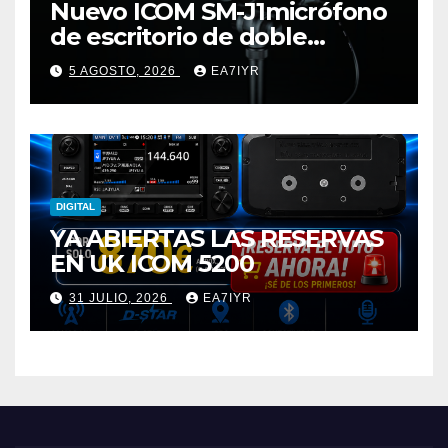
Nuevo ICOM SM-J1micrófono
de escritorio de doble
elemento premium
5 AGOSTO, 2026
EA7IYR
DIGITAL
YA ABIERTAS LAS RESERVAS
EN UK ICOM 5200
31 JULIO, 2026
EA7IYR