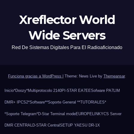
Xreflector World
Wide Servers
Red De Sistemas Digitales Para El Radioaficionado
Funciona gracias a WordPress
|
Theme: News Live by
Themeansar
.
Inicio
*Doozy*
Multiprotocolo 2140
PI-STAR EA7EE
Sofware PA7LIM
DMR+ IPCS2
*Software*
*Soporte General *
*TUTORIALES*
*Soporte Telegram*
D-Star Terminal mode
EUROPELINK
YCS Server
DMR CENTRAL
D-STAR Central
SETUP YAESU DR-1X