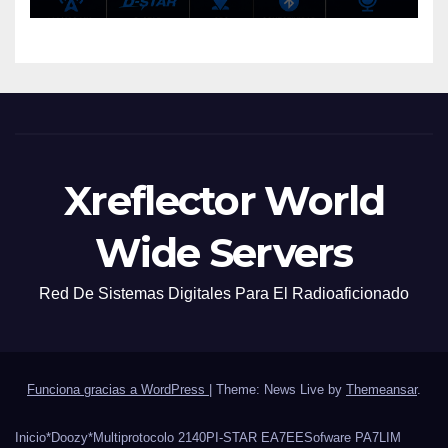
Xreflector World
Wide Servers
Red De Sistemas Digitales Para El Radioaficionado
Funciona gracias a WordPress
|
Theme: News Live by
Themeansar
.
Inicio
*Doozy*
Multiprotocolo 2140
PI-STAR EA7EE
Sofware PA7LIM