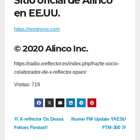
Sitio oficial de Alinco
en EE.UU.
https://remtronix.com
© 2020 Alinco Inc.
https://radio.xreflector.es/index.php/hazte-socio-
colaborador-de-x-reflector-spain/
Visitas: 719
Navegación
X-reflector Os Desea
Nuevo FW Update YAESU
Felices Fiestas!!
FTM-300
de