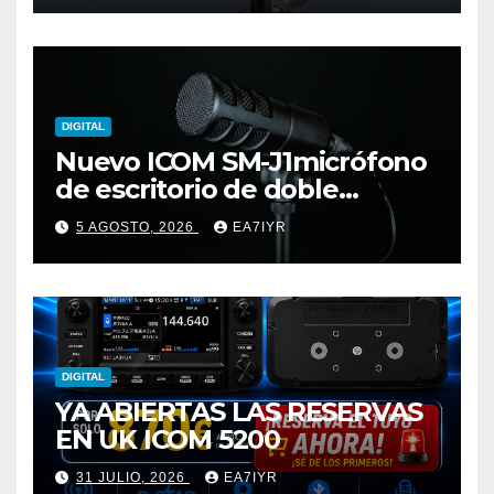
DIGITAL
Nuevo ICOM SM-J1micrófono
de escritorio de doble
elemento premium
5 AGOSTO, 2026
EA7IYR
DIGITAL
YA ABIERTAS LAS RESERVAS
EN UK ICOM 5200
31 JULIO, 2026
EA7IYR