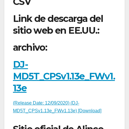
CSV
Link de descarga del
sitio web en EE.UU.:
archivo:
DJ-
MD5T_CPSv1.13e_FWv1.
13e
(Release Date: 12/09/2020) (DJ-
MD5T_CPSv1.13e_FWv1.13e) [Download]