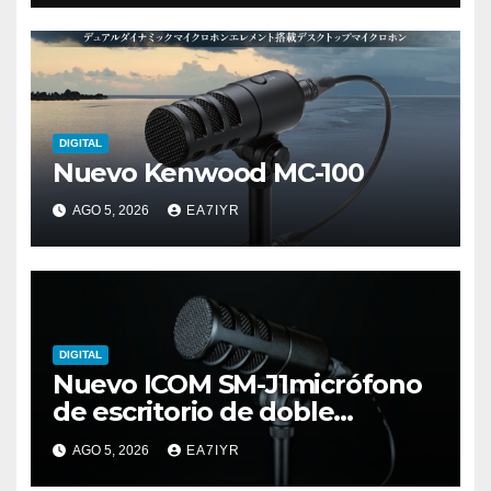
DIGITAL
Nuevo Kenwood MC-100
AGO 5, 2026
EA7IYR
DIGITAL
Nuevo ICOM SM-J1micrófono
de escritorio de doble
elemento premium
AGO 5, 2026
EA7IYR