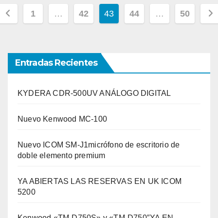
Paginación
1
…
42
43
44
…
50
de
entradas
Entradas Recientes
KYDERA CDR-500UV ANÁLOGO DIGITAL
Nuevo Kenwood MC-100
Nuevo ICOM SM-J1micrófono de escritorio de
doble elemento premium
YA ABIERTAS LAS RESERVAS EN UK ICOM
5200
Kenwood «TM-D750S» y «TM-D750″YA EN