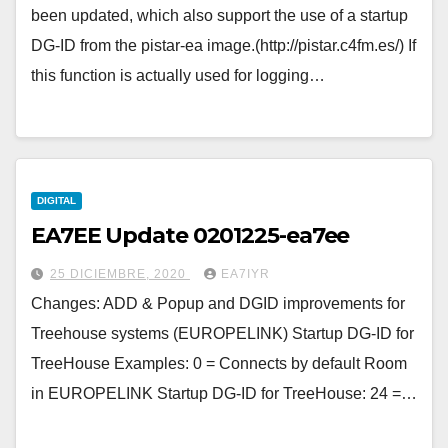
been updated, which also support the use of a startup
DG-ID from the pistar-ea image.(http://pistar.c4fm.es/) If
this function is actually used for logging…
DIGITAL
EA7EE Update 0201225-ea7ee
25 DICIEMBRE, 2020
EA7IYR
Changes: ADD & Popup and DGID improvements for
Treehouse systems (EUROPELINK) Startup DG-ID for
TreeHouse Examples: 0 = Connects by default Room
in EUROPELINK Startup DG-ID for TreeHouse: 24 =…