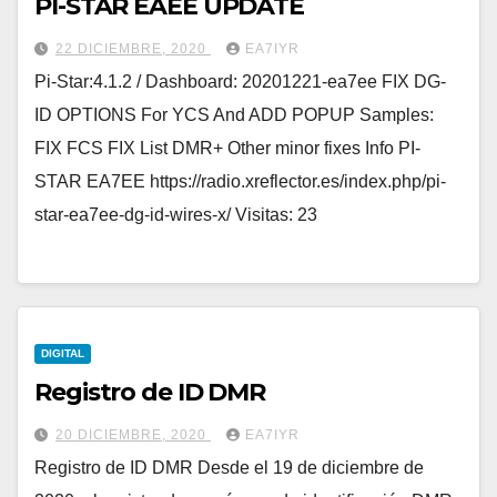
PI-STAR EAEE UPDATE
22 DICIEMBRE, 2020
EA7IYR
Pi-Star:4.1.2 / Dashboard: 20201221-ea7ee FIX DG-
ID OPTIONS For YCS And ADD POPUP Samples:
FIX FCS FIX List DMR+ Other minor fixes Info PI-
STAR EA7EE https://radio.xreflector.es/index.php/pi-
star-ea7ee-dg-id-wires-x/ Visitas: 23
DIGITAL
Registro de ID DMR
20 DICIEMBRE, 2020
EA7IYR
Registro de ID DMR Desde el 19 de diciembre de