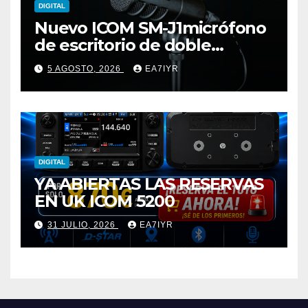
DIGITAL
Nuevo ICOM SM-J1micrófono
de escritorio de doble
elemento premium
5 AGOSTO, 2026
EA7IYR
DIGITAL
YA ABIERTAS LAS RESERVAS
EN UK ICOM 5200
31 JULIO, 2026
EA7IYR