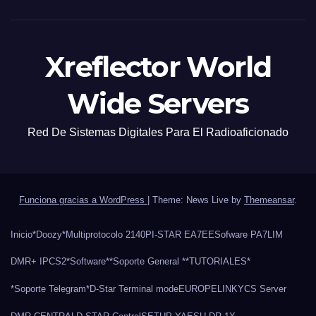
Xreflector World
Wide Servers
Red De Sistemas Digitales Para El Radioaficionado
Funciona gracias a WordPress
|
Theme: News Live by
Themeansar
.
Inicio
*Doozy*
Multiprotocolo 2140
PI-STAR EA7EE
Sofware PA7LIM
DMR+ IPCS2
*Software*
*Soporte General *
*TUTORIALES*
*Soporte Telegram*
D-Star Terminal mode
EUROPELINK
YCS Server