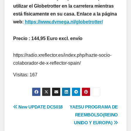
utilizar el Globetrotter en la carretera mientras
está físicamente en su casa. Enlace a la página
web:
https://www.dvmega.nl/globetrotter/
Precio : 144,95 Euro excl. envío
https://radio.xreflector.es/index.php/hazte-socio-
colaborador-de-x-reflector-spain/
Visitas: 167
Navegación
New UPDATE DCS018
YAESU PROGRAMA DE
REEMBOLSO(REINO
de
UNIDO Y EUROPA)