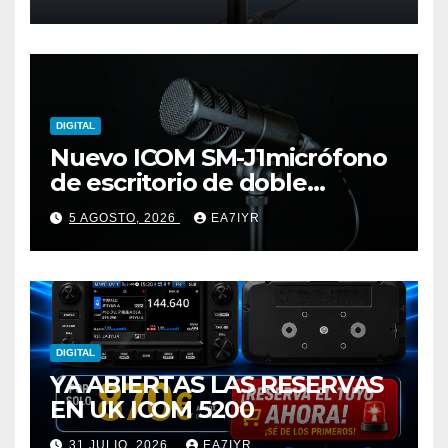
DIGITAL
Nuevo ICOM SM-J1micrófono
de escritorio de doble
elemento premium
5 AGOSTO, 2026
EA7IYR
DIGITAL
YA ABIERTAS LAS RESERVAS
EN UK ICOM 5200
31 JULIO, 2026
EA7IYR