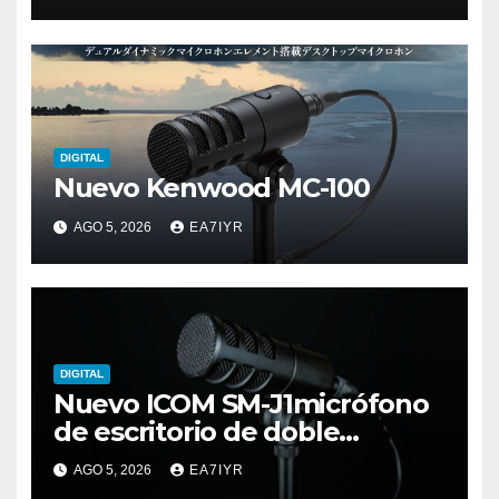
DIGITAL
Nuevo Kenwood MC-100
AGO 5, 2026
EA7IYR
DIGITAL
Nuevo ICOM SM-J1micrófono
de escritorio de doble
elemento premium
AGO 5, 2026
EA7IYR