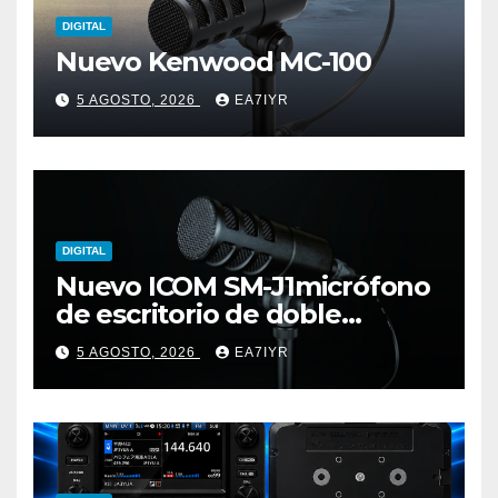
DIGITAL
Nuevo Kenwood MC-100
5 AGOSTO, 2026
EA7IYR
DIGITAL
Nuevo ICOM SM-J1micrófono
de escritorio de doble
elemento premium
5 AGOSTO, 2026
EA7IYR