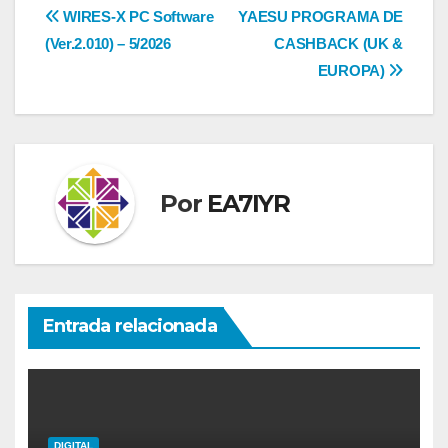
Navegación
WIRES-X PC Software
YAESU PROGRAMA DE
(Ver.2.010) – 5/2026
CASHBACK (UK &
de
EUROPA)
entradas
Por
EA7IYR
Entrada relacionada
DIGITAL