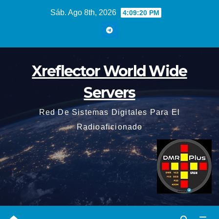
Saltar
Sáb. Ago 8th, 2026
4:09:21 PM
al
contenido
Xreflector World Wide
Servers
Red De Sistemas Digitales Para El
Radioaficionado