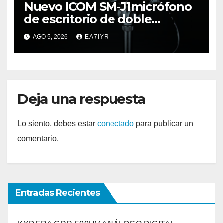
Nuevo ICOM SM-J1micrófono
de escritorio de doble
elemento premium
AGO 5, 2026
EA7IYR
Deja una respuesta
Lo siento, debes estar
conectado
para publicar un
comentario.
Entradas Recientes