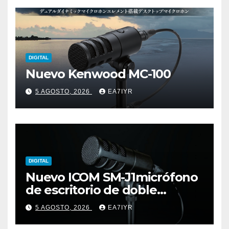
DIGITAL
Nuevo Kenwood MC-100
5 AGOSTO, 2026
EA7IYR
DIGITAL
Nuevo ICOM SM-J1micrófono
de escritorio de doble
elemento premium
5 AGOSTO, 2026
EA7IYR