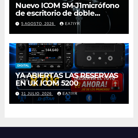
Nuevo ICOM SM-J1micrófono
de escritorio de doble
elemento premium
5 AGOSTO, 2026
EA7IYR
DIGITAL
YA ABIERTAS LAS RESERVAS
EN UK ICOM 5200
31 JULIO, 2026
EA7IYR