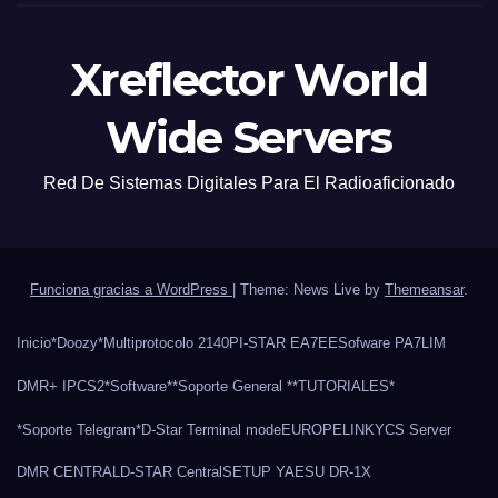
Xreflector World
Wide Servers
Red De Sistemas Digitales Para El Radioaficionado
Funciona gracias a WordPress
|
Theme: News Live by
Themeansar
.
Inicio
*Doozy*
Multiprotocolo 2140
PI-STAR EA7EE
Sofware PA7LIM
DMR+ IPCS2
*Software*
*Soporte General *
*TUTORIALES*
*Soporte Telegram*
D-Star Terminal mode
EUROPELINK
YCS Server
DMR CENTRAL
D-STAR Central
SETUP YAESU DR-1X