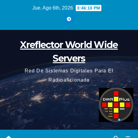
Saltar
Jue. Ago 6th, 2026
3:46:11 PM
al
contenido
Xreflector World Wide
Servers
Red De Sistemas Digitales Para El
Radioaficionado