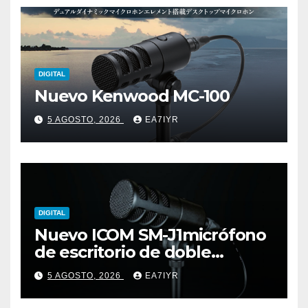
DIGITAL
Nuevo Kenwood MC-100
5 AGOSTO, 2026
EA7IYR
DIGITAL
Nuevo ICOM SM-J1micrófono
de escritorio de doble
elemento premium
5 AGOSTO, 2026
EA7IYR