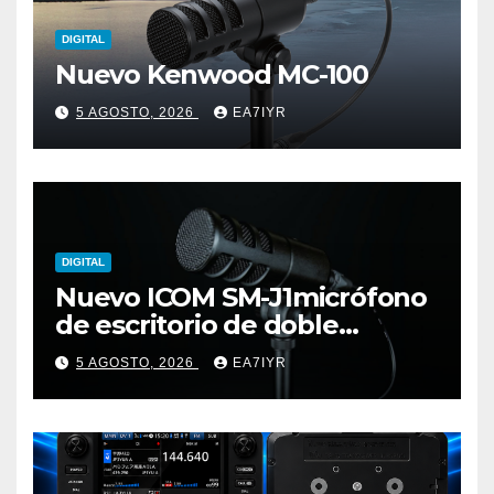
DIGITAL
Nuevo Kenwood MC-100
5 AGOSTO, 2026
EA7IYR
DIGITAL
Nuevo ICOM SM-J1micrófono
de escritorio de doble
elemento premium
5 AGOSTO, 2026
EA7IYR