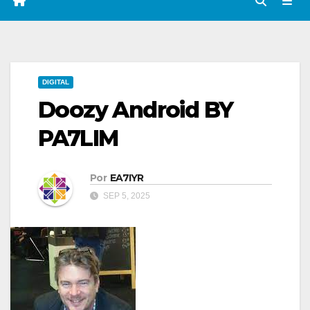
DIGITAL
Doozy Android BY
PA7LIM
Por
EA7IYR
SEP 5, 2025