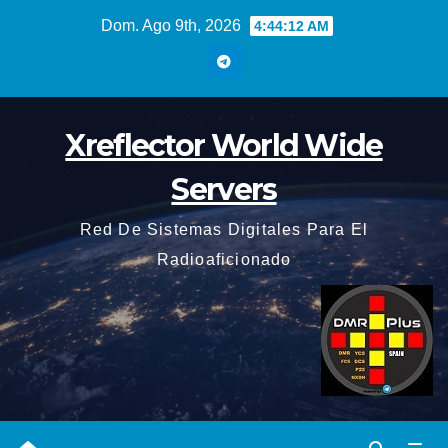
Saltar
Dom. Ago 9th, 2026
4:44:13 AM
al
contenido
Xreflector World Wide
Servers
Red De Sistemas Digitales Para El
Radioaficionado