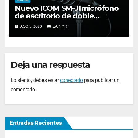
Nuevo ICOM SM-J1micrófono
de escritorio de doble
elemento premium
AGO 5, 2026
EA7IYR
Deja una respuesta
Lo siento, debes estar
conectado
para publicar un
comentario.
Entradas Recientes