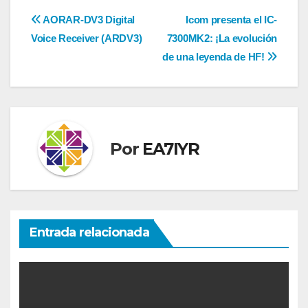
Navegación
AORAR-DV3 Digital
Icom presenta el IC-
Voice Receiver (ARDV3)
7300MK2: ¡La evolución
de
de una leyenda de HF!
entradas
Por
EA7IYR
Entrada relacionada