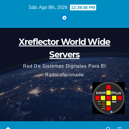
Saltar
Sáb. Ago 8th, 2026
12:39:07 PM
al
contenido
Xreflector World Wide
Servers
Red De Sistemas Digitales Para El
Radioaficionado