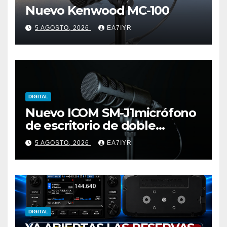
Nuevo Kenwood MC-100
5 AGOSTO, 2026
EA7IYR
DIGITAL
Nuevo ICOM SM-J1micrófono
de escritorio de doble
elemento premium
5 AGOSTO, 2026
EA7IYR
DIGITAL