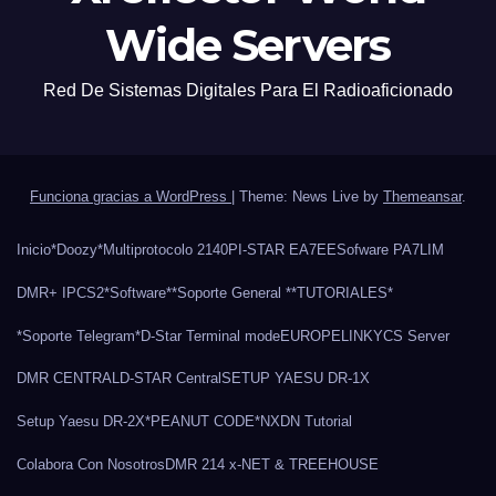
Wide Servers
Red De Sistemas Digitales Para El Radioaficionado
Funciona gracias a WordPress
|
Theme: News Live by
Themeansar
.
Inicio
*Doozy*
Multiprotocolo 2140
PI-STAR EA7EE
Sofware PA7LIM
DMR+ IPCS2
*Software*
*Soporte General *
*TUTORIALES*
*Soporte Telegram*
D-Star Terminal mode
EUROPELINK
YCS Server
DMR CENTRAL
D-STAR Central
SETUP YAESU DR-1X
Setup Yaesu DR-2X
*PEANUT CODE*
NXDN Tutorial
Colabora Con Nosotros
DMR 214 x-NET & TREEHOUSE