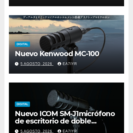
DIGITAL
Nuevo Kenwood MC-100
5 AGOSTO, 2026
EA7IYR
DIGITAL
Nuevo ICOM SM-J1micrófono
de escritorio de doble
elemento premium
5 AGOSTO, 2026
EA7IYR