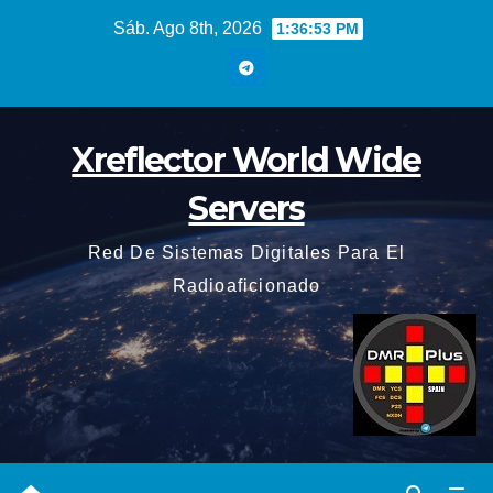
Saltar
Sáb. Ago 8th, 2026
1:36:54 PM
al
contenido
Xreflector World Wide
Servers
Red De Sistemas Digitales Para El
Radioaficionado