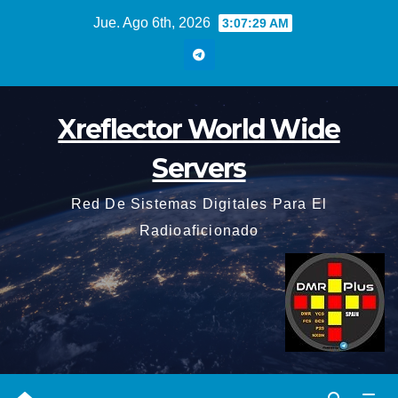
Saltar
Jue. Ago 6th, 2026
3:07:29 AM
al
contenido
Xreflector World Wide
Servers
Red De Sistemas Digitales Para El
Radioaficionado