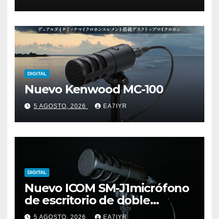
DIGITAL
Nuevo Kenwood MC-100
5 AGOSTO, 2026
EA7IYR
DIGITAL
Nuevo ICOM SM-J1micrófono
de escritorio de doble
elemento premium
5 AGOSTO, 2026
EA7IYR