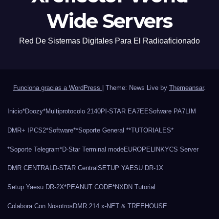
Wide Servers
Red De Sistemas Digitales Para El Radioaficionado
Funciona gracias a WordPress
|
Theme: News Live by
Themeansar
.
Inicio
*Doozy*
Multiprotocolo 2140
PI-STAR EA7EE
Sofware PA7LIM
DMR+ IPCS2
*Software*
*Soporte General *
*TUTORIALES*
*Soporte Telegram*
D-Star Terminal mode
EUROPELINK
YCS Server
DMR CENTRAL
D-STAR Central
SETUP YAESU DR-1X
Setup Yaesu DR-2X
*PEANUT CODE*
NXDN Tutorial
Colabora Con Nosotros
DMR 214 x-NET & TREEHOUSE