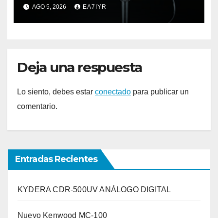
elemento premium
AGO 5, 2026
EA7IYR
Deja una respuesta
Lo siento, debes estar
conectado
para publicar un
comentario.
Entradas Recientes
KYDERA CDR-500UV ANÁLOGO DIGITAL
Nuevo Kenwood MC-100