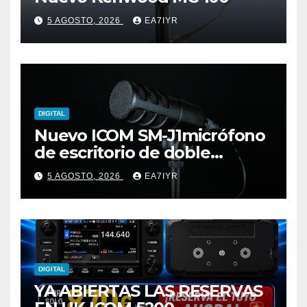
5 AGOSTO, 2026
EA7IYR
DIGITAL
Nuevo ICOM SM-J1micrófono
de escritorio de doble
elemento premium
5 AGOSTO, 2026
EA7IYR
DIGITAL
YA ABIERTAS LAS RESERVAS