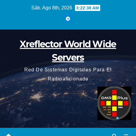
Saltar
Sáb. Ago 8th, 2026
3:22:39 AM
al
contenido
Xreflector World Wide
Servers
Red De Sistemas Digitales Para El
Radioaficionado