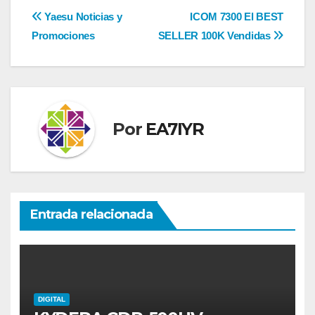
Navegación
Yaesu Noticias y
ICOM 7300 El BEST
Promociones
SELLER 100K Vendidas
de
entradas
Por
EA7IYR
Entrada relacionada
DIGITAL