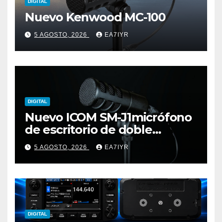
DIGITAL
Nuevo Kenwood MC-100
5 AGOSTO, 2026
EA7IYR
DIGITAL
Nuevo ICOM SM-J1micrófono
de escritorio de doble
elemento premium
5 AGOSTO, 2026
EA7IYR
DIGITAL