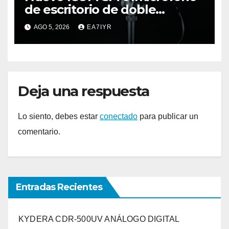
de escritorio de doble
elemento premium
AGO 5, 2026
EA7IYR
Deja una respuesta
Lo siento, debes estar
conectado
para publicar un
comentario.
Entradas Recientes
KYDERA CDR-500UV ANÁLOGO DIGITAL