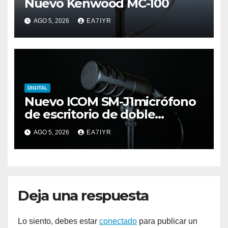
Nuevo Kenwood MC-100
AGO 5, 2026
EA7IYR
DIGITAL
Nuevo ICOM SM-J1micrófono
de escritorio de doble
elemento premium
AGO 5, 2026
EA7IYR
Deja una respuesta
Lo siento, debes estar
conectado
para publicar un