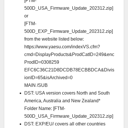
[FTM-
500D_USA_Firmware_Update_202312.zip]
or
[FTM-
500D_EXP_Firmware_Update_202312.zip]
from the website listed below:
https://www.yaesu.com/indexVS.cfm?
cmd=DisplayProducts&ProdCatID=249&enc
ProdID=0308259
EFC6C36C21D8DCDB78ECBBDCA&Divis
ionID=65&isArchived=0
MAIN /SUB
DST: USA version covers North and South
America, Australia and New Zealand*
Folder Name: [FTM-
500D_USA_Firmware_Update_202312.zip]
DST: EXP/EU/ covers all other countries