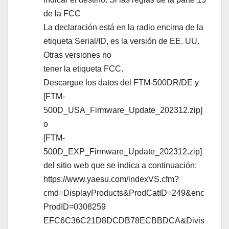
de la FCC
La declaración está en la radio encima de la
etiqueta Serial/ID, es la versión de EE. UU.
Otras versiones no
tener la etiqueta FCC.
Descargue los datos del FTM-500DR/DE y
[FTM-
500D_USA_Firmware_Update_202312.zip]
o
[FTM-
500D_EXP_Firmware_Update_202312.zip]
del sitio web que se indica a continuación:
https://www.yaesu.com/indexVS.cfm?
cmd=DisplayProducts&ProdCatID=249&enc
ProdID=0308259
EFC6C36C21D8DCDB78ECBBDCA&Divis