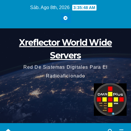
Saltar
Sáb. Ago 8th, 2026
3:35:49 AM
al
contenido
Xreflector World Wide
Servers
Red De Sistemas Digitales Para El
Radioaficionado