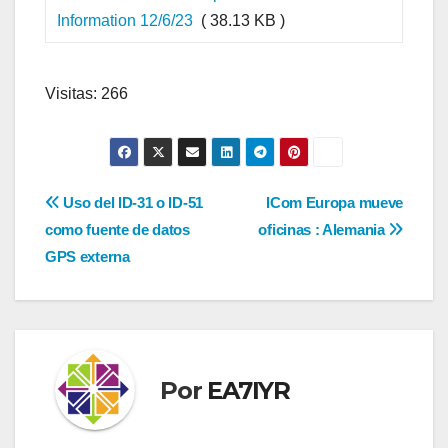
Information 12/6/23
( 38.13 KB )
Visitas: 266
Navegación
Uso del ID-31 o ID-51
ICom Europa mueve
como fuente de datos
oficinas : Alemania
de
GPS externa
entradas
Por
EA7IYR