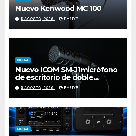
Nuevo Kenwood MC-100
5 AGOSTO, 2026
EA7IYR
DIGITAL
Nuevo ICOM SM-J1micrófono
de escritorio de doble
elemento premium
5 AGOSTO, 2026
EA7IYR
DIGITAL