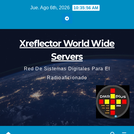
Saltar
Jue. Ago 6th, 2026
10:35:57 AM
al
contenido
Xreflector World Wide
Servers
Red De Sistemas Digitales Para El
Radioaficionado