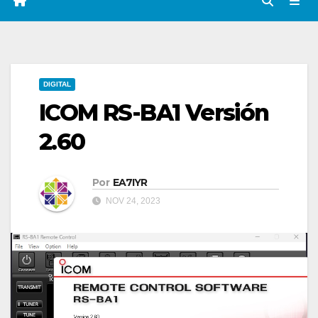
DIGITAL
ICOM RS-BA1 Versión
2.60
Por
EA7IYR
NOV 24, 2023