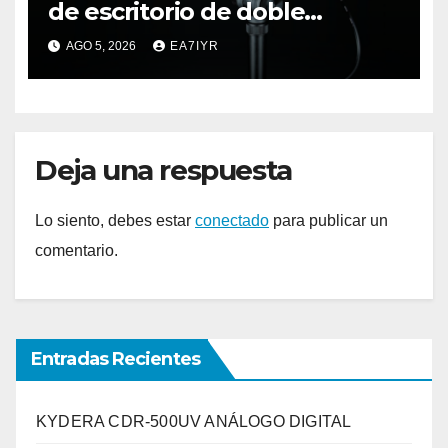
de escritorio de doble
elemento premium
AGO 5, 2026
EA7IYR
Deja una respuesta
Lo siento, debes estar
conectado
para publicar un
comentario.
Entradas Recientes
KYDERA CDR-500UV ANÁLOGO DIGITAL