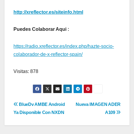
http://xreflector.es/siteinfo.html
Puedes Colaborar Aqui :
https://radio.xreflector.es/index.php/hazte-socio-
colaborador-de-x-reflector-spain/
Visitas: 878
Navegación
BlueDv AMBE Android
Nueva IMAGEN ADER
Ya Disponible Con NXDN
A109
de
entradas