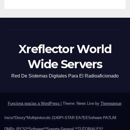
Xreflector World
Wide Servers
Red De Sistemas Digitales Para El Radioaficionado
Funciona gracias a WordPress
|
Theme: News Live by
Themeansar
.
Inicio
*Doozy*
Multiprotocolo 2140
PI-STAR EA7EE
Sofware PA7LIM
DMR+ IPCS2
*Software*
*Soporte General *
*TUTORIALES*