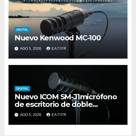
DIGITAL
Nuevo Kenwood MC-100
AGO 5, 2026
EA7IYR
DIGITAL
Nuevo ICOM SM-J1micrófono
de escritorio de doble
elemento premium
AGO 5, 2026
EA7IYR