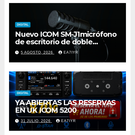
DIGITAL
Nuevo ICOM SM-J1micrófono
de escritorio de doble
elemento premium
5 AGOSTO, 2026
EA7IYR
DIGITAL
YA ABIERTAS LAS RESERVAS
EN UK ICOM 5200
31 JULIO, 2026
EA7IYR