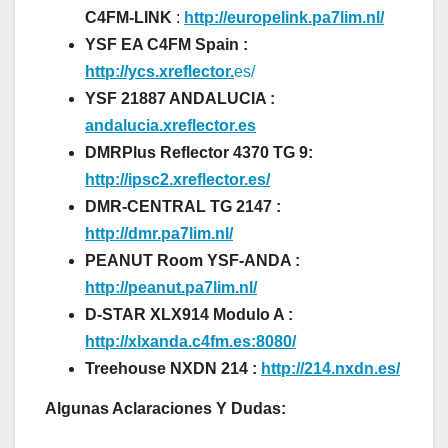
C4FM-LINK
:
http://europelink.pa7lim.nl/
YSF EA C4FM Spain :
http://ycs.xreflector.
es/
YSF 21887 ANDALUCIA :
andalucia.xreflector.es
DMRPlus Reflector 4370 TG 9:
http://ipsc2.xreflector.es/
DMR-CENTRAL TG 2147 :
http://dmr.pa7lim.nl/
PEANUT Room YSF-ANDA :
http://peanut.pa7lim.nl/
D-STAR XLX914 Modulo A :
http://xlxanda.c4fm.es:8080/
Treehouse NXDN 214 :
http://214.nxdn.es/
Algunas Aclaraciones Y Dudas: