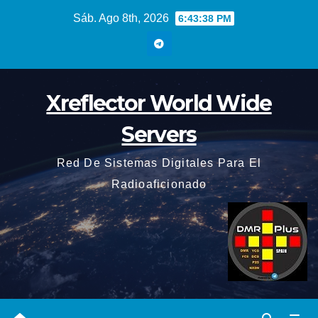
Saltar
Sáb. Ago 8th, 2026
6:43:39 PM
al
contenido
Xreflector World Wide
Servers
Red De Sistemas Digitales Para El
Radioaficionado