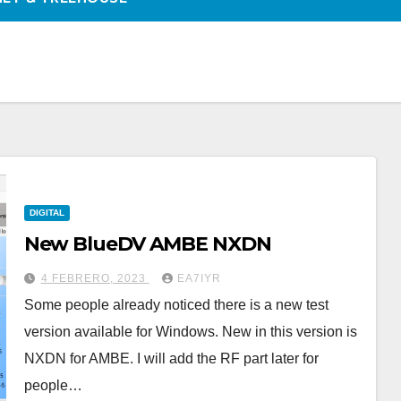
DIGITAL
New BlueDV AMBE NXDN
4 FEBRERO, 2023
EA7IYR
Some people already noticed there is a new test
version available for Windows. New in this version is
NXDN for AMBE. I will add the RF part later for
people…