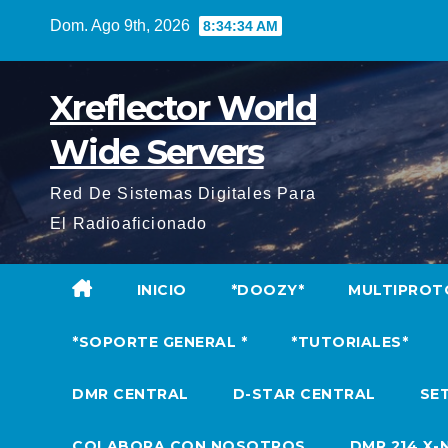
Saltar
Dom. Ago 9th, 2026
8:34:35 AM
al
contenido
Xreflector World
Wide Servers
Red De Sistemas Digitales Para
El Radioaficionado
INICIO
*DOOZY*
MULTIPROT
*SOPORTE GENERAL *
*TUTORIALES*
DMR CENTRAL
D-STAR CENTRAL
SET
COLABORA CON NOSOTROS
DMR 214 X-