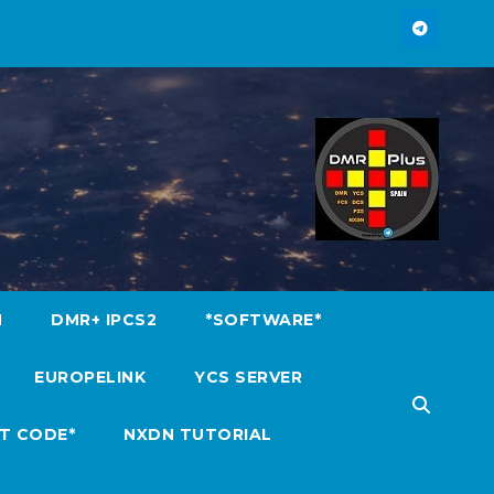
M
DMR+ IPCS2
*SOFTWARE*
EUROPELINK
YCS SERVER
T CODE*
NXDN TUTORIAL