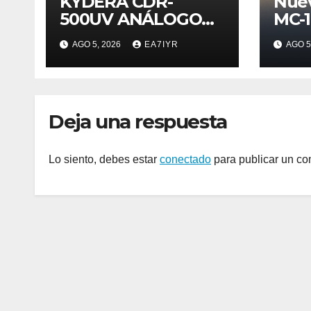
KYDERA CDR-
Nue
500UV ANÁLOGO
MC-
DIGITAL
AGO 5, 2026
EA7IYR
AGO 5
Deja una respuesta
Lo siento, debes estar
conectado
para publicar un co