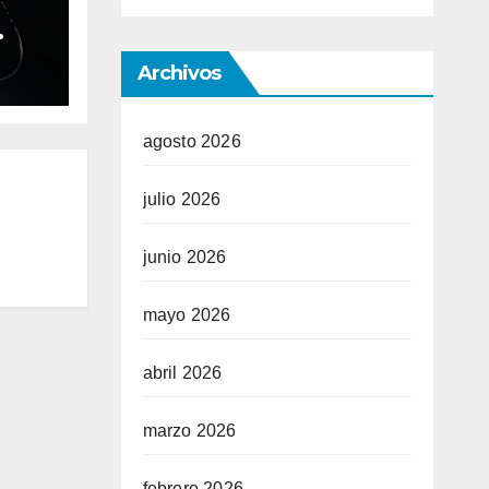
ble
Archivos
ium
agosto 2026
julio 2026
junio 2026
mayo 2026
abril 2026
marzo 2026
febrero 2026