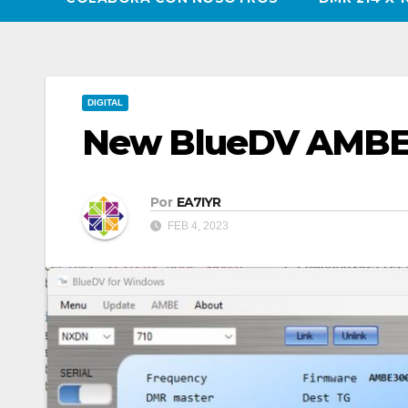
DIGITAL
New BlueDV AMB
Por
EA7IYR
FEB 4, 2023