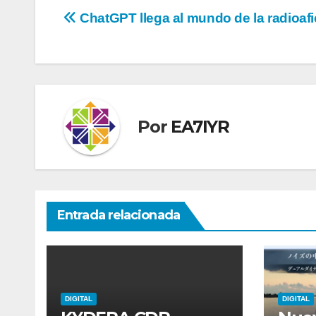
Navegación
ChatGPT llega al mundo de la radioafi
de
entradas
Por
EA7IYR
Entrada relacionada
DIGITAL
DIGITAL