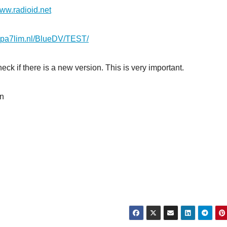
www.radioid.net
e.pa7lim.nl/BlueDV/TEST/
k if there is a new version. This is very important.
on