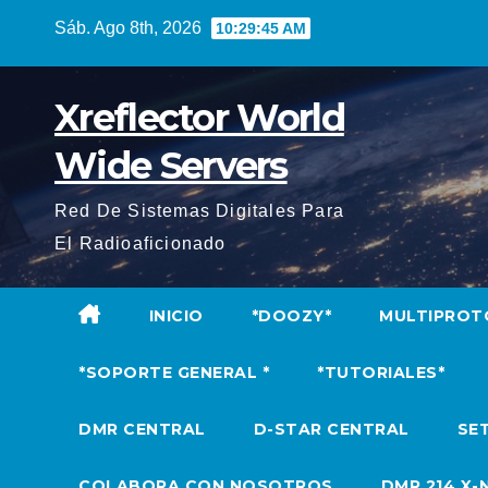
Saltar
Sáb. Ago 8th, 2026
10:29:46 AM
al
contenido
Xreflector World
Wide Servers
Red De Sistemas Digitales Para
El Radioaficionado
INICIO
*DOOZY*
MULTIPROT
*SOPORTE GENERAL *
*TUTORIALES*
DMR CENTRAL
D-STAR CENTRAL
SET
COLABORA CON NOSOTROS
DMR 214 X-