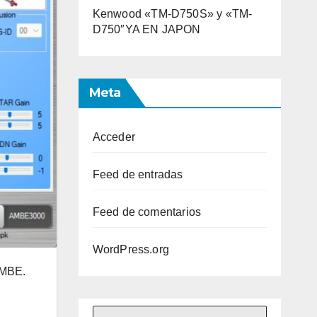
Kenwood «TM-D750S» y «TM-
D750″YA EN JAPON
Meta
Acceder
Feed de entradas
Feed de comentarios
WordPress.org
AMBE.