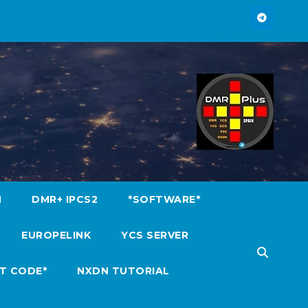
M
DMR+ IPCS2
*SOFTWARE*
EUROPELINK
YCS SERVER
T CODE*
NXDN TUTORIAL