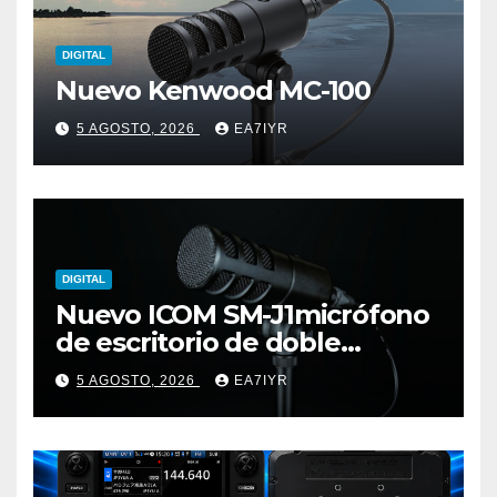
DIGITAL
Nuevo Kenwood MC-100
5 AGOSTO, 2026
EA7IYR
DIGITAL
Nuevo ICOM SM-J1micrófono
de escritorio de doble
elemento premium
5 AGOSTO, 2026
EA7IYR