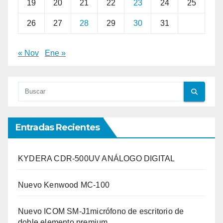
19
20
21
22
23
24
25
26
27
28
29
30
31
« Nov
Ene »
Entradas Recientes
KYDERA CDR-500UV ANÁLOGO DIGITAL
Nuevo Kenwood MC-100
Nuevo ICOM SM-J1micrófono de escritorio de
doble elemento premium