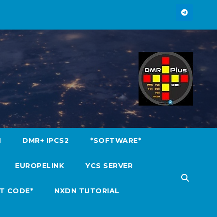
M
DMR+ IPCS2
*SOFTWARE*
EUROPELINK
YCS SERVER
T CODE*
NXDN TUTORIAL