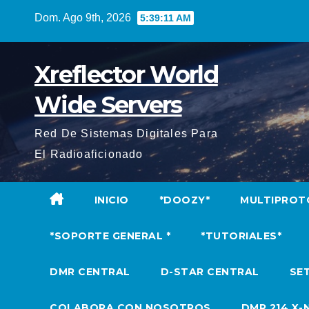
Saltar
Dom. Ago 9th, 2026
5:39:12 AM
al
contenido
Xreflector World
Wide Servers
Red De Sistemas Digitales Para
El Radioaficionado
INICIO
*DOOZY*
MULTIPROT
*SOPORTE GENERAL *
*TUTORIALES*
DMR CENTRAL
D-STAR CENTRAL
SET
COLABORA CON NOSOTROS
DMR 214 X-