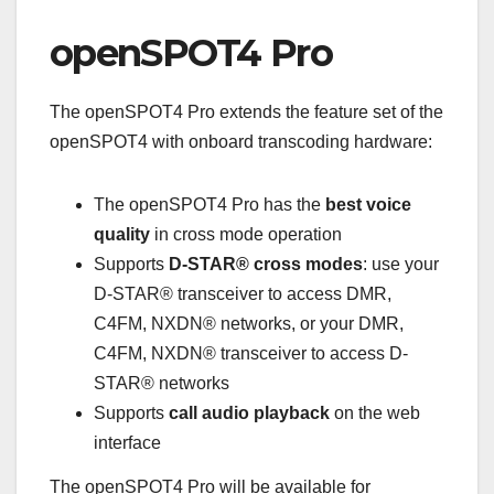
openSPOT4 Pro
The openSPOT4 Pro extends the feature set of the
openSPOT4 with onboard transcoding hardware:
The openSPOT4 Pro has the
best voice
quality
in cross mode operation
Supports
D-STAR® cross modes
: use your
D-STAR® transceiver to access DMR,
C4FM, NXDN® networks, or your DMR,
C4FM, NXDN® transceiver to access D-
STAR® networks
Supports
call audio playback
on the web
interface
The openSPOT4 Pro will be available for