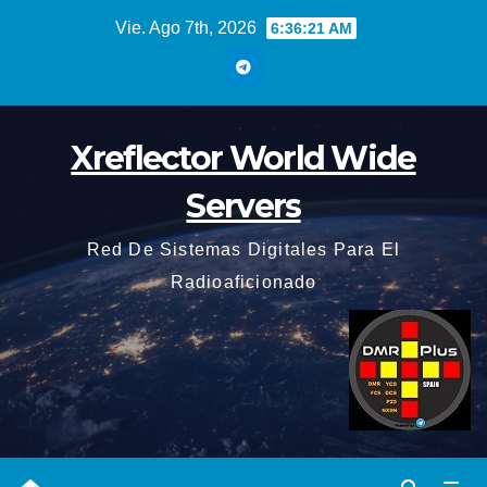
Saltar
Vie. Ago 7th, 2026
6:36:22 AM
al
contenido
Xreflector World Wide
Servers
Red De Sistemas Digitales Para El
Radioaficionado