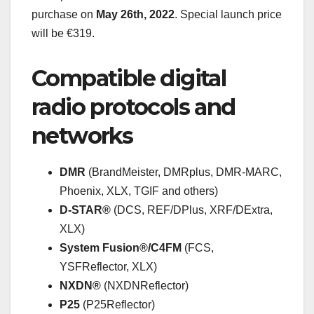
purchase on
May 26th, 2022
. Special launch price
will be €319.
Compatible digital
radio protocols and
networks
DMR
(BrandMeister, DMRplus, DMR-MARC,
Phoenix, XLX, TGIF and others)
D-STAR®
(DCS, REF/DPlus, XRF/DExtra,
XLX)
System Fusion®/C4FM
(FCS,
YSFReflector, XLX)
NXDN®
(NXDNReflector)
P25
(P25Reflector)