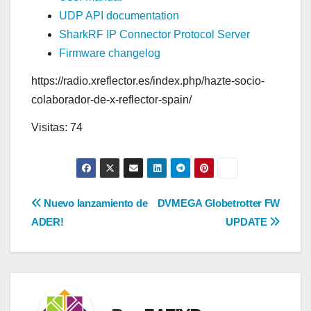
UDP API documentation
SharkRF IP Connector Protocol Server
Firmware changelog
https://radio.xreflector.es/index.php/hazte-socio-
colaborador-de-x-reflector-spain/
Visitas: 74
Navegación
Nuevo lanzamiento de
DVMEGA Globetrotter FW
ADER!
UPDATE
de
entradas