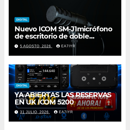
DIGITAL
Nuevo ICOM SM-J1micrófono
de escritorio de doble
elemento premium
5 AGOSTO, 2026
EA7IYR
DIGITAL
YA ABIERTAS LAS RESERVAS
EN UK ICOM 5200
31 JULIO, 2026
EA7IYR