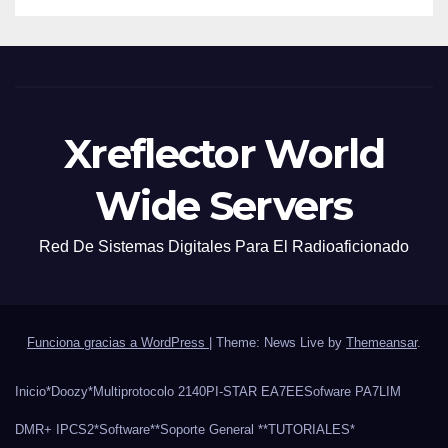
Xreflector World
Wide Servers
Red De Sistemas Digitales Para El Radioaficionado
Funciona gracias a WordPress
|
Theme: News Live by
Themeansar
.
Inicio
*Doozy*
Multiprotocolo 2140
PI-STAR EA7EE
Sofware PA7LIM
DMR+ IPCS2
*Software*
*Soporte General *
*TUTORIALES*