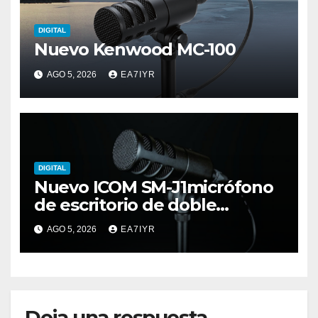
DIGITAL
Nuevo Kenwood MC-100
AGO 5, 2026
EA7IYR
DIGITAL
Nuevo ICOM SM-J1micrófono
de escritorio de doble
elemento premium
AGO 5, 2026
EA7IYR
Deja una respuesta