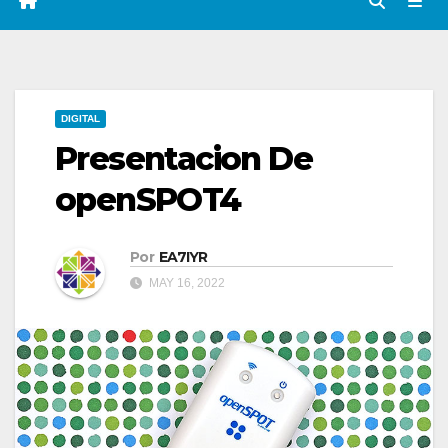
DIGITAL
Presentacion De
openSPOT4
Por
EA7IYR
MAY 16, 2022